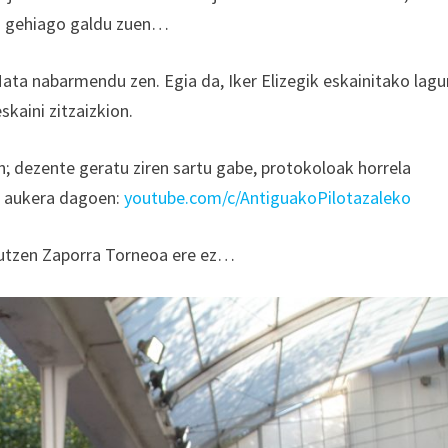
to gehiago galdu zuen…
ata nabarmendu zen. Egia da, Iker Elizegik eskainitako lag
skaini zitzaizkion.
n; dezente geratu ziren sartu gabe, protokoloak horrela
o aukera dagoen:
youtube.com/c/AntiguakoPilotazaleko
autzen Zaporra Torneoa ere ez…