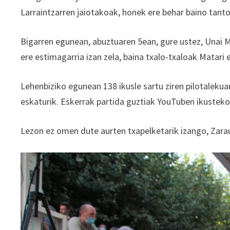
Larraintzarren jaiotakoak, honek ere behar baino tan
Bigarren egunean, abuztuaren 5ean, gure ustez, Unai M
ere estimagarria izan zela, baina txalo-txaloak Matari e
Lehenbiziko egunean 138 ikusle sartu ziren pilotalekua
eskaturik. Eskerrak partida guztiak YouTuben ikustek
Lezon ez omen dute aurten txapelketarik izango, Zar