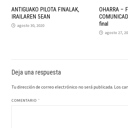
ANTIGUAKO PILOTA FINALAK,
OHARRA – Fi
IRAILAREN 5EAN
COMUNICADO 
final
agosto 30, 2020
agosto 27, 2
Deja una respuesta
Tu dirección de correo electrónico no será publicada.
Los ca
COMENTARIO
*