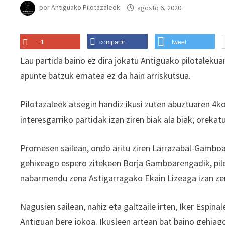
por
Antiguako Pilotazaleok
agosto 6, 2020
+1
compartir
tweet
Lau partida baino ez dira jokatu Antiguako pilotalekua
apunte batzuk ematea ez da hain arriskutsua.
Pilotazaleek atsegin handiz ikusi zuten abuztuaren 4ko
interesgarriko partidak izan ziren biak ala biak; orekat
Promesen sailean, ondo aritu ziren Larrazabal-Gamboa,
gehixeago espero zitekeen Borja Gamboarengadik, pilo
nabarmendu zena Astigarragako Ekain Lizeaga izan zen
Nagusien sailean, nahiz eta galtzaile irten, Iker Espin
Antiguan bere jokoa. Ikusleen artean bat baino gehiag