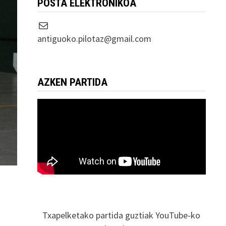
POSTA ELEKTRONIKOA
Correo electrónico
antiguoko.pilotaz@gmail.com
AZKEN PARTIDA
Txapelketako partida guztiak YouTube-ko