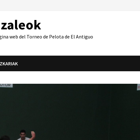
azaleok
gina web del Torneo de Pelota de El Antiguo
IZKARIAK