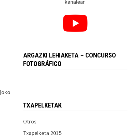
kanalean
ARGAZKI LEHIAKETA – CONCURSO
FOTOGRÁFICO
 joko
TXAPELKETAK
Otros
Txapelketa 2015