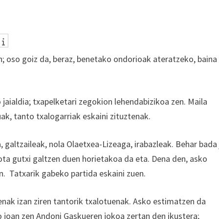
n; oso goiz da, beraz, benetako ondorioak ateratzeko, baina
 jaialdia; txapelketari zegokion lehendabizikoa zen. Maila
uak, tanto txalogarriak eskaini zituztenak.
 galtzaileak, nola Olaetxea-Lizeaga, irabazleak. Behar bada
ta gutxi galtzen duen horietakoa da eta. Dena den, asko
. Tatxarik gabeko partida eskaini zuen.
alenak izan ziren tantorik txalotuenak. Asko estimatzen da
o joan zen Andoni Gaskueren jokoa zertan den ikustera;