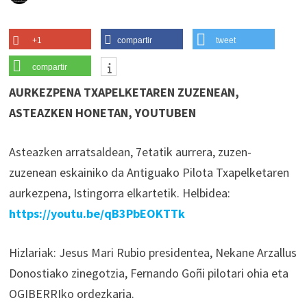
+1
compartir
tweet
compartir
AURKEZPENA TXAPELKETAREN ZUZENEAN,
ASTEAZKEN HONETAN, YOUTUBEN
Asteazken arratsaldean, 7etatik aurrera, zuzen-
zuzenean eskainiko da Antiguako Pilota Txapelketaren
aurkezpena, Istingorra elkartetik. Helbidea:
https://youtu.be/qB3PbEOKTTk
Hizlariak: Jesus Mari Rubio presidentea, Nekane Arzallus
Donostiako zinegotzia, Fernando Goñi pilotari ohia eta
OGIBERRIko ordezkaria.