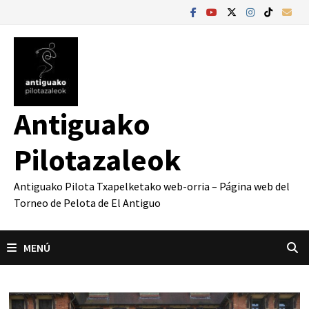
Saltar
al
contenido
Antiguako
Pilotazaleok
Antiguako Pilota Txapelketako web-orria – Página web del
Torneo de Pelota de El Antiguo
MENÚ