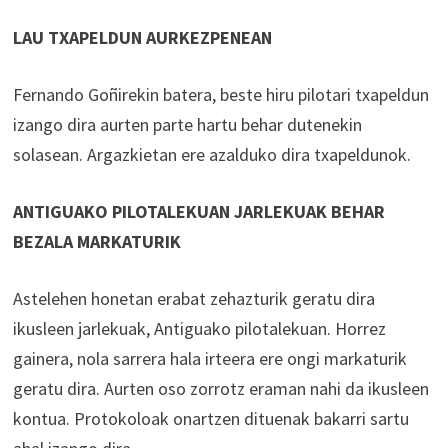
LAU TXAPELDUN AURKEZPENEAN
Fernando Goñirekin batera, beste hiru pilotari txapeldun
izango dira aurten parte hartu behar dutenekin
solasean. Argazkietan ere azalduko dira txapeldunok.
ANTIGUAKO PILOTALEKUAN JARLEKUAK BEHAR
BEZALA MARKATURIK
Astelehen honetan erabat zehazturik geratu dira
ikusleen jarlekuak, Antiguako pilotalekuan. Horrez
gainera, nola sarrera hala irteera ere ongi markaturik
geratu dira. Aurten oso zorrotz eraman nahi da ikusleen
kontua. Protokoloak onartzen dituenak bakarri sartu