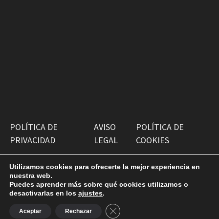
POLÍTICA DE
AVISO
POLÍTICA DE
PRIVACIDAD
LEGAL
COOKIES
Utilizamos cookies para ofrecerte la mejor experiencia en
nuestra web.
Puedes aprender más sobre qué cookies utilizamos o
desactivarlas en los
ajustes
.
Copyright © 2026
Antiguako Pilotazaleok
. Funciona con
CERRAR EL BANNER DE COOKI
WordPress
y
Bam
.
Aceptar
Rechazar