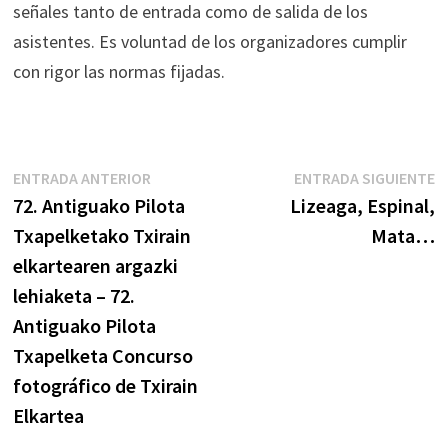
señales tanto de entrada como de salida de los
asistentes. Es voluntad de los organizadores cumplir
con rigor las normas fijadas.
Navegación
Entrada
E
ENTRADA ANTERIOR
ENTRADA SIGUIENTE
anterior:
s
72. Antiguako Pilota
Lizeaga, Espinal,
de
Txapelketako Txirain
Mata…
entradas
elkartearen argazki
lehiaketa – 72.
Antiguako Pilota
Txapelketa Concurso
fotográfico de Txirain
Elkartea