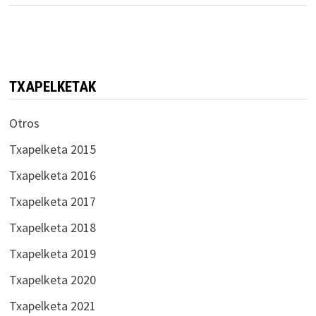
TXAPELKETAK
Otros
Txapelketa 2015
Txapelketa 2016
Txapelketa 2017
Txapelketa 2018
Txapelketa 2019
Txapelketa 2020
Txapelketa 2021