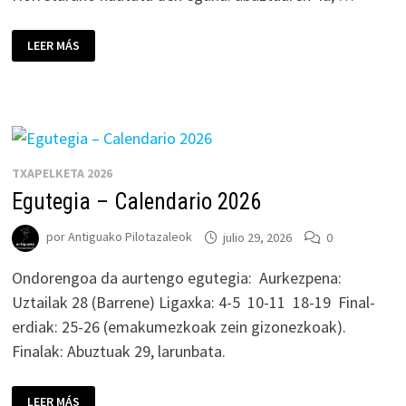
ANTZUOLA,
LEER MÁS
ANTIGUAKO
TXAPELKETAREN
ABIAPUNTU
–
ANTZUOLA,
PUNTO
DE
ARRANQUE
DEL
TORNEO
TXAPELKETA 2026
DE
EL
Egutegia – Calendario 2026
ANTIGUO
por
Antiguako Pilotazaleok
julio 29, 2026
0
Ondorengoa da aurtengo egutegia: Aurkezpena:
Uztailak 28 (Barrene) Ligaxka: 4-5 10-11 18-19 Final-
erdiak: 25-26 (emakumezkoak zein gizonezkoak).
Finalak: Abuztuak 29, larunbata.
EGUTEGIA
LEER MÁS