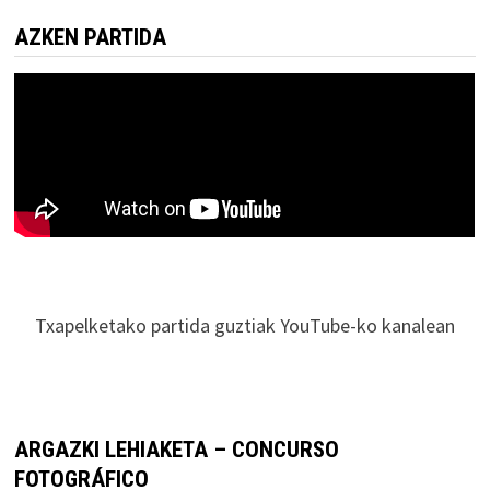
AZKEN PARTIDA
Txapelketako partida guztiak YouTube-ko kanalean
ARGAZKI LEHIAKETA – CONCURSO
FOTOGRÁFICO