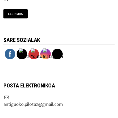
ANTIGUAKO
LEER MÁS
PILOTA
TXAPELKETA
ABUZTUAREN
4AN
HASIKO
DA
–
SARE SOZIALAK
EL
TORNE
DE
EL
ANTIGUO
ECHARÁ
A
ANDAR
EL
4
DE
AGOSTO
POSTA ELEKTRONIKOA
Correo electrónico
antiguoko.pilotaz@gmail.com