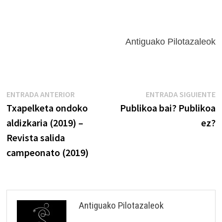
Antiguako Pilotazaleok
Navegación
Entrada
E
ENTRADA ANTERIOR
ENTRADA SIGUIENTE
anterior:
s
Txapelketa ondoko
Publikoa bai? Publikoa
de
aldizkaria (2019) –
ez?
entradas
Revista salida
campeonato (2019)
Antiguako Pilotazaleok