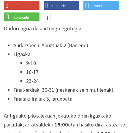
+1
compartir
tweet
compartir
Ondorengoa da aurtengo egutegia:
Aurkezpena: Abuztuak 2 (Barrene)
Ligaxka:
9-10
16-17
23-24
Final-erdiak: 30-31 (neskenak zein mutilenak)
Finalak: Irailak 3, larunbata.
Antiguako pilotalekuan jokatuko diren ligaxkako
partidak, arratsaldeko
19:00
etan hasiko dira: astearte-