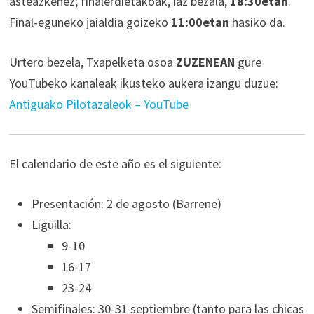
asteazkenez; finalerdietakoak, iaz bezala,
18:30etan
.
Final-eguneko jaialdia goizeko
11:00etan
hasiko da.
Urtero bezela, Txapelketa osoa
ZUZENEAN
gure
YouTubeko kanaleak ikusteko aukera izangu duzue:
Antiguako Pilotazaleok – YouTube
El calendario de este año es el siguiente:
Presentación: 2 de agosto (Barrene)
Liguilla:
9-10
16-17
23-24
Semifinales: 30-31 septiembre (tanto para las chicas