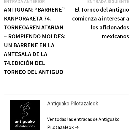
Navegación
Entrada
E
ENTRADA ANTERIOR
ENTRADA SIGUIENTE
anterior:
s
ANTIGUAN: “BARRENE”
El Torneo del Antiguo
de
KANPORAKETA 74.
comienza a interesar a
entradas
TORNEOAREN ATARIAN
los aficionados
– ROMPIENDO MOLDES:
mexicanos
UN BARRENE EN LA
ANTESALA DE LA
74.EDICIÓN DEL
TORNEO DEL ANTIGUO
Antiguako Pilotazaleok
Ver todas las entradas de Antiguako
Pilotazaleok →