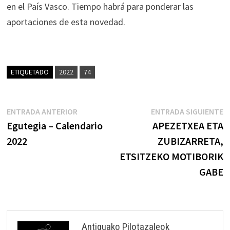
en el País Vasco. Tiempo habrá para ponderar las
aportaciones de esta novedad.
ETIQUETADO
2022
74
Navegación
Entrada
E
ENTRADA ANTERIOR
ENTRADA SIGUIENTE
anterior:
s
Egutegia – Calendario
APEZETXEA ETA
de
2022
ZUBIZARRETA,
entradas
ETSITZEKO MOTIBORIK
GABE
Antiguako Pilotazaleok