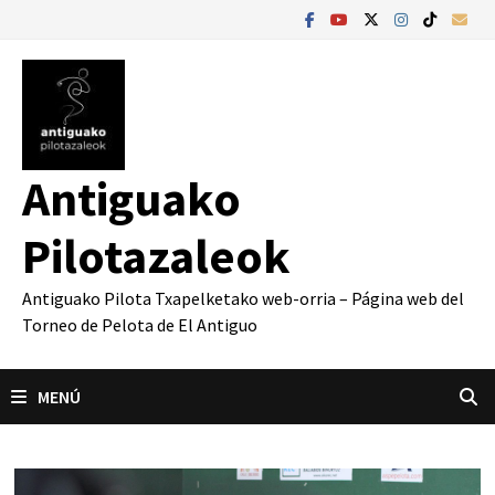
Saltar
al
contenido
Antiguako
Pilotazaleok
Antiguako Pilota Txapelketako web-orria – Página web del
Torneo de Pelota de El Antiguo
MENÚ