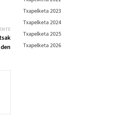
Txapelketa 2023
Txapelketa 2024
Entrada
IENTE
Txapelketa 2025
siguiente:
etsak
Txapelketa 2026
 den