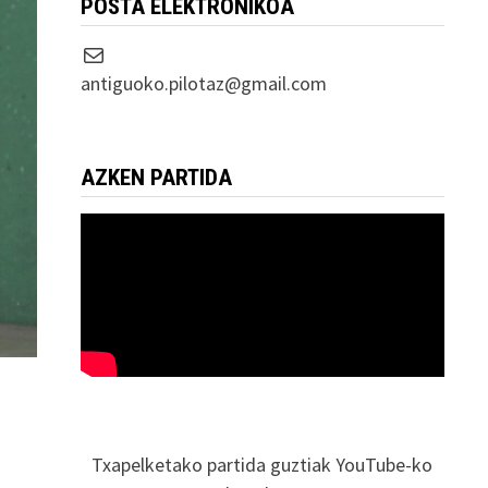
POSTA ELEKTRONIKOA
Correo electrónico
antiguoko.pilotaz@gmail.com
AZKEN PARTIDA
Txapelketako partida guztiak YouTube-ko