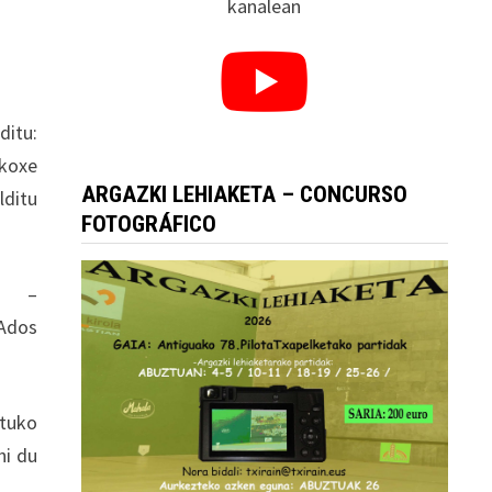
kanalean
ditu:
akoxe
ARGAZKI LEHIAKETA – CONCURSO
lditu
FOTOGRÁFICO
 –
 Ados
stuko
hi du