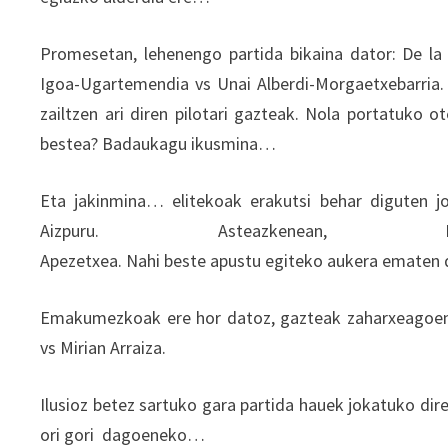
Promesetan, lehenengo partida bikaina dator: De la 
Igoa-Ugartemendia vs Unai Alberdi-Morgaetxebarria.
zailtzen ari diren pilotari gazteak. Nola portatuko 
bestea? Badaukagu ikusmina…
Eta jakinmina… elitekoak erakutsi behar diguten jo
Aizpuru. Asteazkenean, Exp
Apezetxea. Nahi beste apustu egiteko aukera ematen du
Emakumezkoak ere hor datoz, gazteak zaharxeagoen k
vs Mirian Arraiza.
Ilusioz betez sartuko gara partida hauek jokatuko dir
ori gori dagoeneko…