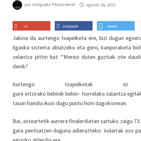
por
Antiguako Pilotazaleok
agosto 26, 2021
+1
compartir
tweet
Jakina da aurtengo txapelketa ere, bizi dugun egoera 
ligaxka sistema abiatzeko eta gero, kanporaketa bide
zelantza pittin bat: “Merezi duten guztiak ote daud
denik?
Aurtengo txapelketa
gure iritzirako behinik behin− horrelako zalantza egite
tasun handia ikusi dugu puntu honi dagokionean.
Bai, asteartetik aurrera finalerdietan sartuko zaigu 7
gara pentsatzen duguna adierazteko: indarrak oso pa
egiazko alderdia ere…