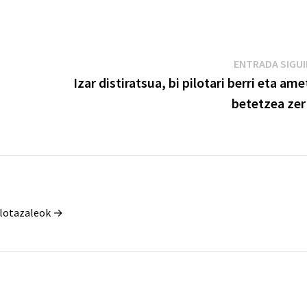
ENTRADA SIGU
Izar distiratsua, bi pilotari berri eta am
betetzea zer
Pilotazaleok →