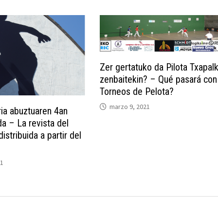
Zer gertatuko da Pilota Txapal
zenbaitekin? – Qué pasará con
Torneos de Pelota?
marzo 9, 2021
ria abuztuaren 4an
da – La revista del
istribuida a partir del
21