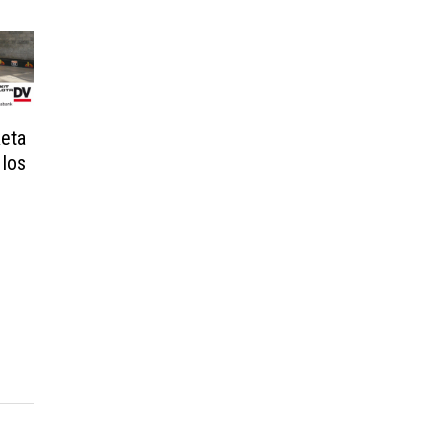
keta
 los