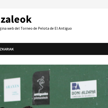
azaleok
gina web del Torneo de Pelota de El Antiguo
IZKARIAK