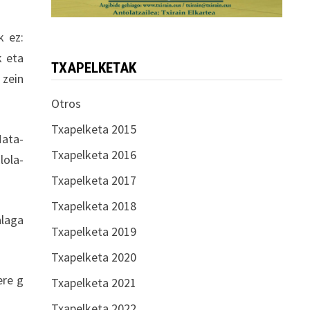
k ez:
k eta
TXAPELKETAK
 zein
Otros
Txapelketa 2015
Mata-
Txapelketa 2016
la-
Txapelketa 2017
Txapelketa 2018
alaga
Txapelketa 2019
Txapelketa 2020
ere g
Txapelketa 2021
Txapelketa 2022