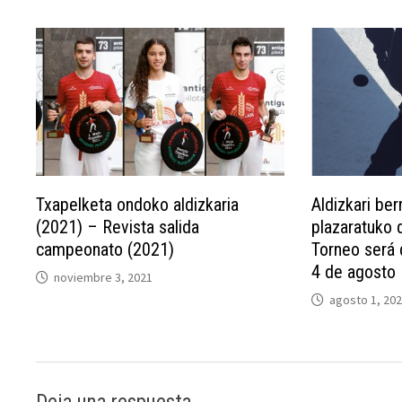
Txapelketa ondoko aldizkaria
Aldizkari ber
(2021) – Revista salida
plazaratuko 
campeonato (2021)
Torneo será d
4 de agosto
noviembre 3, 2021
agosto 1, 20