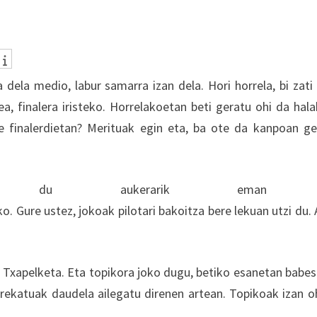
dela medio, labur samarra izan dela. Hori horrela, bi zati 
a, finalera iristeko. Horrelakoetan beti geratu ohi da hal
e finalerdietan? Merituak egin eta, ba ote da kanpoan ge
k ez du aukerarik eman
ko. Gure ustez, jokoak pilotari bakoitza bere lekuan utzi du.
3. Txapelketa. Eta topikora joko dugu, betiko esanetan babe
rekatuak daudela ailegatu direnen artean. Topikoak izan o