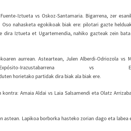
Fuente-Iztueta vs Oskoz-Santamaria. Bigarrena, zer esani
 Oso nahasketa egokikoak biak ere: pilotari gazte heldua
ote dira Iztueta et Ugartemendia, nahiko gazteak zein bata
koaren aurrean. Asteartean, Julen Alberdi-Odriozola vs 
ósito-Irazustabarrena vs Elo
ten horietako partidak dira biak ala biak ere.
ontra: Amaia Aldai vs Laia Salsamendi eta Olatz Arrizab
en astean. Lapikoa borborka hasteko zorian dago eta labea 