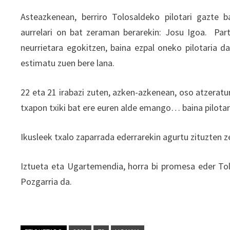
Asteazkenean, berriro Tolosaldeko pilotari gazte 
aurrelari on bat zeraman berarekin: Josu Igoa. Part
neurrietara egokitzen, baina ezpal oneko pilotaria da
estimatu zuen bere lana.
22 eta 21 irabazi zuten, azken-azkenean, oso atzeratur
txapon txiki bat ere euren alde emango… baina pilotar
Ikusleek txalo zaparrada ederrarekin agurtu zituzten ze
Iztueta eta Ugartemendia, horra bi promesa eder Tolos
Pozgarria da.