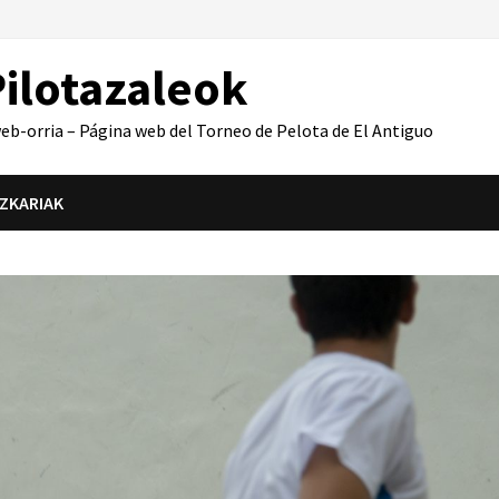
ilotazaleok
b-orria – Página web del Torneo de Pelota de El Antiguo
IZKARIAK