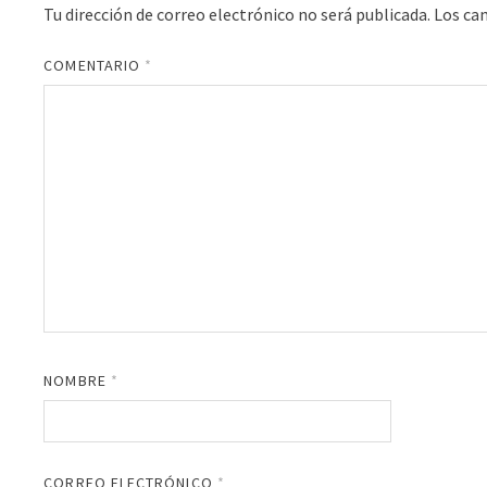
Tu dirección de correo electrónico no será publicada.
Los ca
COMENTARIO
*
NOMBRE
*
CORREO ELECTRÓNICO
*