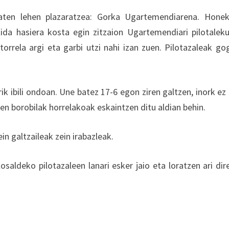
baten lehen plazaratzea: Gorka Ugartemendiarena. Hone
ida hasiera kosta egin zitzaion Ugartemendiari pilotalek
torrela argi eta garbi utzi nahi izan zuen. Pilotazaleak go
ik ibili ondoan. Une batez 17-6 egon ziren galtzen, inork ez
en borobilak horrelakoak eskaintzen ditu aldian behin.
in galtzaileak zein irabazleak.
aldeko pilotazaleen lanari esker jaio eta loratzen ari dir