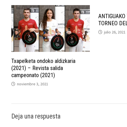
ANTIGUAKO 
TORNEO DEL
julio 26, 2021
Txapelketa ondoko aldizkaria
(2021) – Revista salida
campeonato (2021)
noviembre 3, 2021
Deja una respuesta