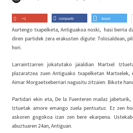
+1
compartir
tweet
Aurtengo txapelketa, Antiguakoa noski, hasi berria da
diren partidek zera erakusten digute: Tolosaldean, pi
hori.
Larraintzarren jokatutako jaialdian Martxel Iztue
plazaratzea zuen Antiguako txapelketan Martxelek, 
Aimar Morgaetxeberriari nagusitu zitzaien. Bikote han
Partidari ekin eta, De la Fuenteren mailaz jabeturik
Iztuetak amore emango zuela pentsatuz. Ez zen horr
askoren gogokoa izan zen bere ekarpena. Ustekabe
abuztuaren 24an, Antiguan.