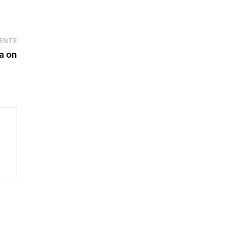
Entrada
IENTE
siguiente:
da on