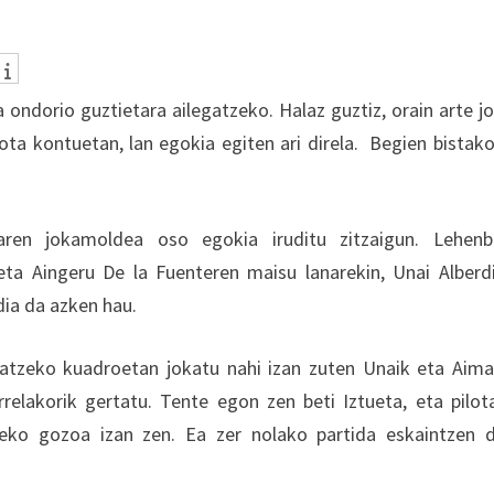
 ondorio guztietara ailegatzeko. Halaz guztiz, orain arte j
lota kontuetan, lan egokia egiten ari direla. Begien bistak
taren jokamoldea oso egokia iruditu zitzaigun. Lehenb
eta Aingeru De la Fuenteren maisu lanarekin, Unai Alberd
dia da azken hau.
, atzeko kuadroetan jokatu nahi izan zuten Unaik eta Aima
elakorik gertatu. Tente egon zen beti Iztueta, eta pilot
ko gozoa izan zen. Ea zer nolako partida eskaintzen 