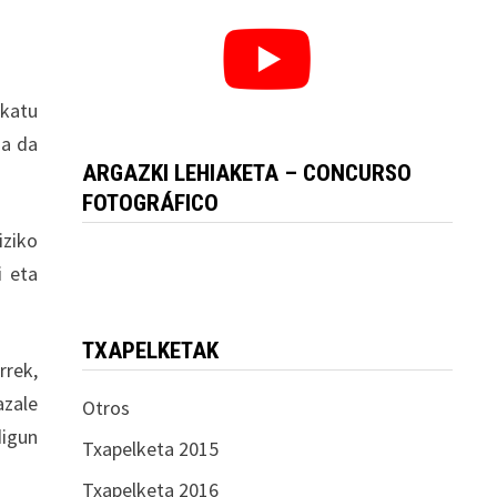
okatu
oa da
ARGAZKI LEHIAKETA – CONCURSO
FOTOGRÁFICO
iziko
i eta
TXAPELKETAK
rrek,
azale
Otros
digun
Txapelketa 2015
Txapelketa 2016