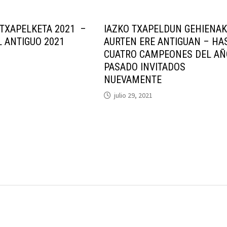
TXAPELKETA 2021 –
IAZKO TXAPELDUN GEHIENA
 ANTIGUO 2021
AURTEN ERE ANTIGUAN – HA
CUATRO CAMPEONES DEL AÑ
PASADO INVITADOS
NUEVAMENTE
julio 29, 2021