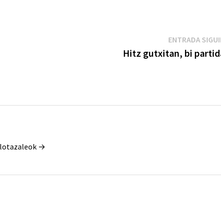
ENTRADA SIGU
Hitz gutxitan, bi parti
Pilotazaleok →