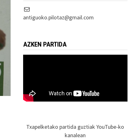
Correo electrónico
antiguoko.pilotaz@gmail.com
AZKEN PARTIDA
Txapelketako partida guztiak YouTube-ko
kanalean