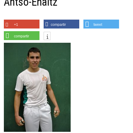
Antso-Enaitz
+1
compartir
tweet
compartir