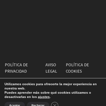
POLÍTICA DE
AVISO
POLÍTICA DE
PRIVACIDAD
LEGAL
COOKIES
Utilizamos cookies para ofrecerte la mejor experiencia en
nuestra web.
Puedes aprender más sobre qué cookies utilizamos o
desactivarlas en los
ajustes
.
Copyright © 2026
Antiguako Pilotazaleok
. Funciona con
CERRAR EL BANNER DE COOKI
WordPress
y
Bam
.
Aceptar
Rechazar