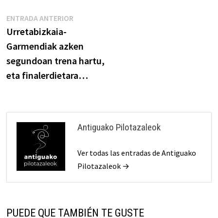
Navegación
Entrada
ENTRADA ANTERIOR
anterior:
Urretabizkaia-
de
Garmendiak azken
entradas
segundoan trena hartu,
eta finalerdietara…
Antiguako Pilotazaleok
Ver todas las entradas de Antiguako
Pilotazaleok →
PUEDE QUE TAMBIÉN TE GUSTE