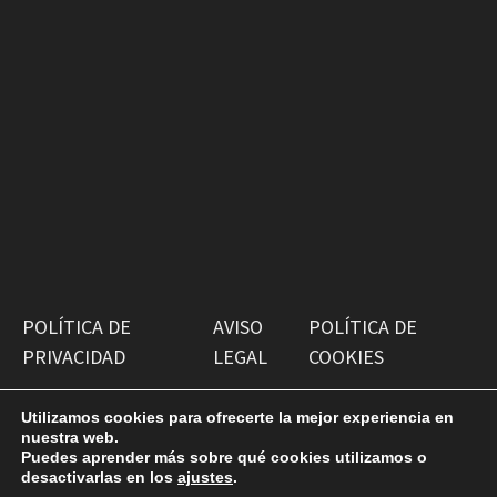
POLÍTICA DE
AVISO
POLÍTICA DE
PRIVACIDAD
LEGAL
COOKIES
Utilizamos cookies para ofrecerte la mejor experiencia en
nuestra web.
Puedes aprender más sobre qué cookies utilizamos o
desactivarlas en los
ajustes
.
Copyright © 2026
Antiguako Pilotazaleok
. Funciona con