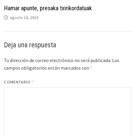
Hamar apunte, presaka txirikordatuak
agosto 16, 2018
Deja una respuesta
Tu dirección de correo electrónico no será publicada.
Los
campos obligatorios están marcados con
*
COMENTARIO
*