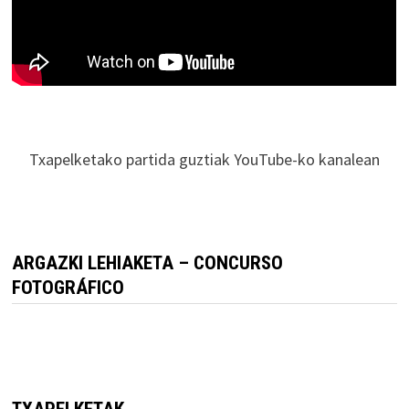
Txapelketako partida guztiak YouTube-ko kanalean
ARGAZKI LEHIAKETA – CONCURSO
FOTOGRÁFICO
TXAPELKETAK