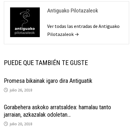
Antiguako Pilotazaleok
Ver todas las entradas de Antiguako
Pilotazaleok →
PUEDE QUE TAMBIÉN TE GUSTE
Promesa bikainak igaro dira Antiguatik
julio 26, 2018
Gorabehera askoko arratsaldea: hamalau tanto
jarraian, azkazalak odoletan…
julio 20, 2018