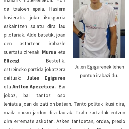
mailarik hoberenekoa. Hori
da txaloen epaia. Hasiera
hasieratik joko ikusgarria
eskaintzen saiatu dira lau
pilotariak. Alde batetik, joan
den astartean irabazle
suertatu zirenak:
Murua
eta
Elizegi
. Bestetik,
Julen Egigurenek lehen
estreineko partida jokatzera
puntua irabazi du.
deituak:
Julen Egiguren
eta
Antton Apezetxea.
Bai
jokoz, bai tantoz oso
lehiatua joan da zati on batean. Tanto politak ikusi dira,
maila onean jardun dira laurak. Txalo zartadak entzun
dira erremate askotan. Azken tantoetan, ordea, presio