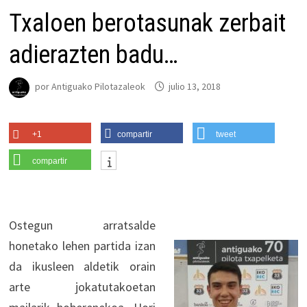
Txaloen berotasunak zerbait
adierazten badu…
por
Antiguako Pilotazaleok
julio 13, 2018
+1
compartir
tweet
compartir
Ostegun arratsalde
honetako lehen partida izan
da ikusleen aldetik orain
arte jokatutakoetan