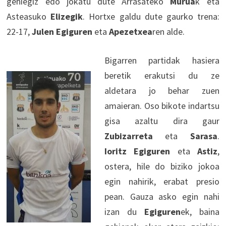
gehiegiz edo jokatu dute Arrasateko
Murua
k eta
Asteasuko
Elizegik
. Hortxe galdu dute gaurko trena:
22-17,
Julen Egiguren
eta
Apezetxea
ren alde.
Bigarren partidak hasiera
beretik erakutsi du ze
aldetara jo behar zuen
amaieran. Oso bikote indartsu
gisa azaltu dira gaur
Zubizarreta
eta
Sarasa
.
Ioritz Egiguren
eta
Astiz
,
ostera, hile do biziko jokoa
egin nahirik, erabat presio
pean. Gauza asko egin nahi
izan du
Egiguren
ek, baina