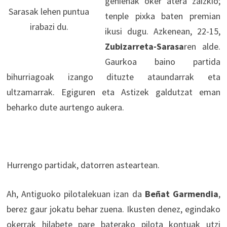
gehienak oker atera zaizkio;
Sarasak lehen puntua
tenple pixka baten premian
irabazi du.
ikusi dugu. Azkenean, 22-15,
Zubizarreta-Sarasa
ren alde.
Gaurkoa baino partida
bihurriagoak izango dituzte ataundarrak eta
ultzamarrak. Egiguren eta Astizek galdutzat eman
beharko dute aurtengo aukera.
Hurrengo partidak, datorren asteartean.
Ah, Antiguoko pilotalekuan izan da
Beñat Garmendia
,
berez gaur jokatu behar zuena. Ikusten denez, egindako
okerrak hilabete pare baterako pilota kontuak utzi