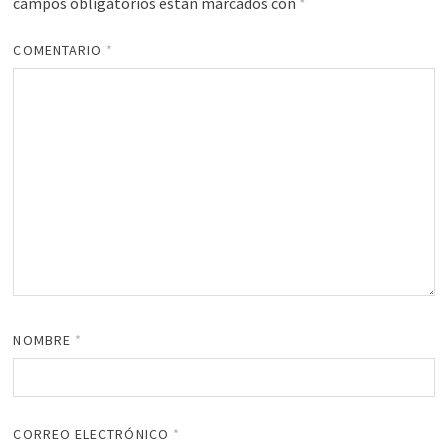
campos obligatorios están marcados con
*
COMENTARIO
*
NOMBRE
*
CORREO ELECTRÓNICO
*