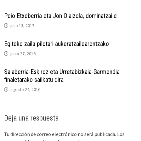
Peio Etxeberria eta Jon Olaizola, dominatzaile
julio 13, 2017
Egiteko zaila pilotari aukeratzailearentzako
junio 27, 2016
Salaberria-Eskiroz eta Urretabizkaia-Garmendia
finaletarako sailkatu dira
agosto 24, 2016
Deja una respuesta
Tu dirección de correo electrónico no será publicada.
Los