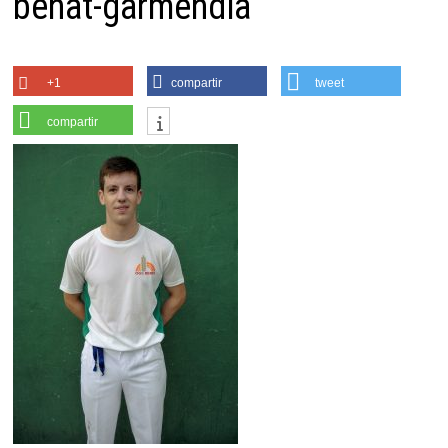
benat-garmendia
+1
compartir
tweet
compartir