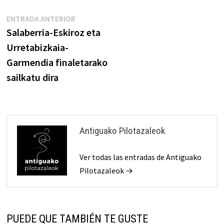
Navegación
Entrada
ENTRADA ANTERIOR
anterior:
Salaberria-Eskiroz eta
de
Urretabizkaia-
entradas
Garmendia finaletarako
sailkatu dira
Antiguako Pilotazaleok
Ver todas las entradas de Antiguako
Pilotazaleok →
PUEDE QUE TAMBIÉN TE GUSTE