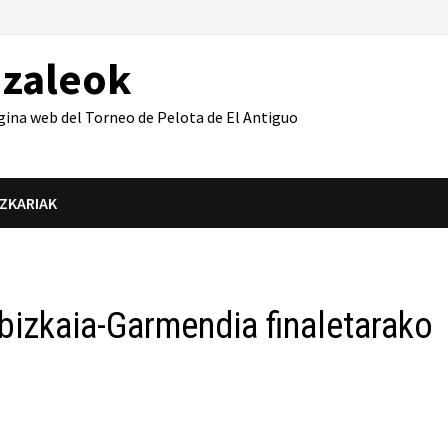
azaleok
gina web del Torneo de Pelota de El Antiguo
IZKARIAK
abizkaia-Garmendia finaletarako