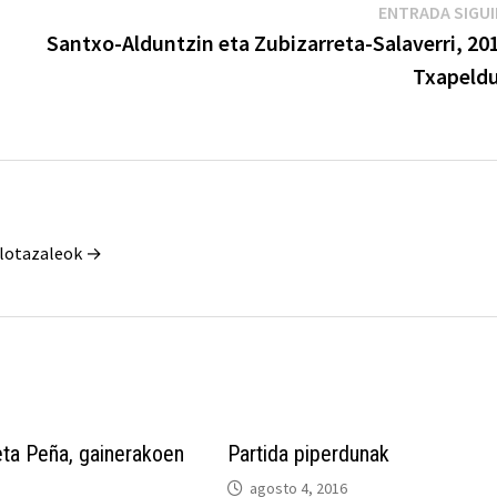
ENTRADA SIGU
Santxo-Alduntzin eta Zubizarreta-Salaverri, 20
Txapeld
Pilotazaleok →
eta Peña, gainerakoen
Partida piperdunak
agosto 4, 2016