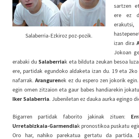
sartzen 
ere ez d
erakutsi,
hastepene
Salaberria-Ezkiroz poz-pozik.
izan dira
Jokoan ge
erabaki du
Salaberria
k eta bilduta zeukan besoa luz
ere, partidak egundoko aldaketa izan du. 19 eta 2ko pa
nafarrak.
Aranguren
ek ez du espero zen jokorik egin
egin omen zitzaion eta gaur babes handiarekin jokatu
Iker Salaberria
. Jubeniletan ez dauka aurka egingo di
Bigarren partidak faborito jakinak zituen:
Er
Urretabizkaia-Garmendia
k pronostikoa puskatu egin
Oro har, nahiko parekatua gertatu da partida. 1