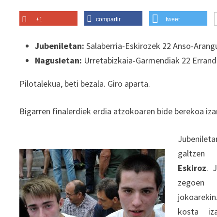
+1
compartir
tweet
Jubeniletan:
Salaberria-Eskirozek 22 Anso-Arang
Nagusietan:
Urretabizkaia-Garmendiak 22 Erran
Pilotalekua, beti bezala. Giro aparta.
Bigarren finalerdiek erdia atzokoaren bide berekoa iza
Jubenilet
galtze
Eskiroz
. 
zegoen 
jokoareki
kosta iz