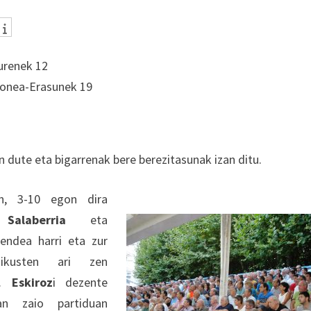
urenek 12
donea-Erasunek 19
n dute eta bigarrenak bere berezitasunak izan ditu.
an, 3-10 egon dira
n
Salaberria
eta
Jendea harri eta zur
ikusten ari zen
n.
Eskiroz
i dezente
an zaio partiduan