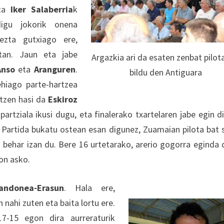
eta
Iker Salaberria
k
igu jokorik onena
 ezta gutxiago ere,
tan. Jaun eta jabe
Argazkia ari da esaten zenbat pilot
Anso
eta
Aranguren
.
bildu den Antiguara
hiago parte-hartzea
atzen hasi da
Eskiroz
rtziala ikusi dugu, eta finalerako txartelaren jabe egin di
. Partida bukatu ostean esan digunez, Zuamaian pilota bat 
 behar izan du. Bere 16 urtetarako, arerio gogorra eginda
on asko.
randonea-Erasun
. Hala ere,
 nahi zuten eta baita lortu ere.
7-15 egon dira aurreraturik