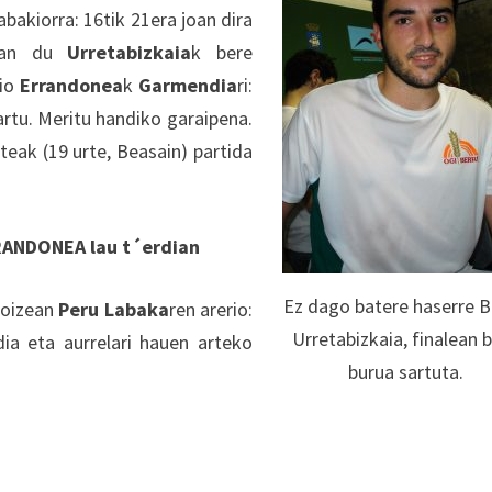
abakiorra: 16tik 21era joan dira
izan du
Urretabizkaia
k bere
dio
Errandonea
k
Garmendia
ri:
rtu. Meritu handiko garaipena.
eak (19 urte, Beasain) partida
RRANDONEA lau t´erdian
Ez dago batere haserre 
goizean
Peru Labaka
ren arerio:
Urretabizkaia, finalean 
dia eta aurrelari hauen arteko
burua sartuta.