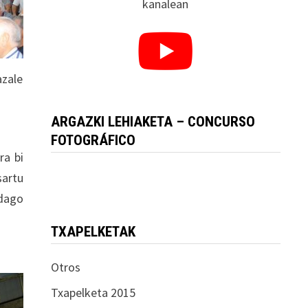
kanalean
azale
ARGAZKI LEHIAKETA – CONCURSO
FOTOGRÁFICO
ra bi
sartu
 dago
TXAPELKETAK
Otros
Txapelketa 2015