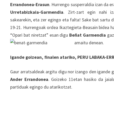
Errandonea-Erasun
. Hurrengo susperraldia izan da er
Urretabizkaia-Garmendia
. Zirt-zart egin nahi 
sakearekin, eta zer egingo eta falta! Sake bat sartu 
19-21. Hurrengoak ordea Ikaztegieta-Beasain bidea ha
“Opari bat niretzat” esan digu
Beñat Garmendia
gazt
amaitu denean.
Igande goizean, finalen atariko, PERU LABAKA-E
Gaur arratsaldeak argitu digu nor izango den igande 
Ander Errandonea
. Goizeko 11etan hasiko da jaial
partiduak egingo du atarikotzat.