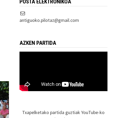
POSTA ELEKTRONIKOA
Correo electrónico
antiguoko.pilotaz@gmail.com
AZKEN PARTIDA
Txapelketako partida guztiak YouTube-ko