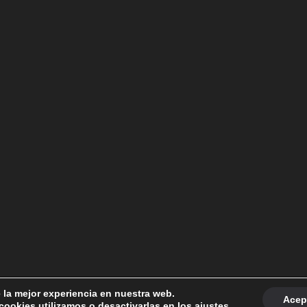
e la mejor experiencia en nuestra web.
rdPress
y
Bam
.
Acep
ookies utilizamos o desactivarlas en los
ajustes
.