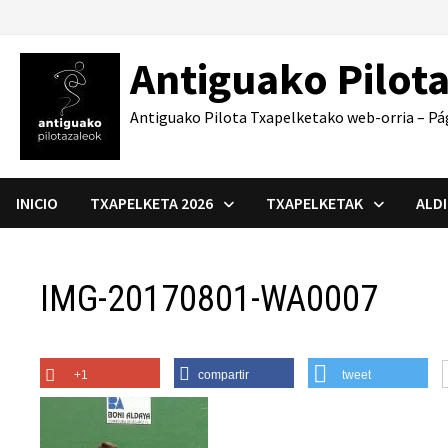
Saltar
al
Antiguako Pilot
contenido
Antiguako Pilota Txapelketako web-orria – Pá
INICIO
TXAPELKETA 2026
TXAPELKETAK
ALD
IMG-20170801-WA0007
+1
compartir
tweet