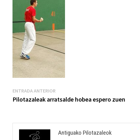
Navegación
Entrada
ENTRADA ANTERIOR
anterior:
Pilotazaleak arratsalde hobea espero zuen
de
entradas
Antiguako Pilotazaleok