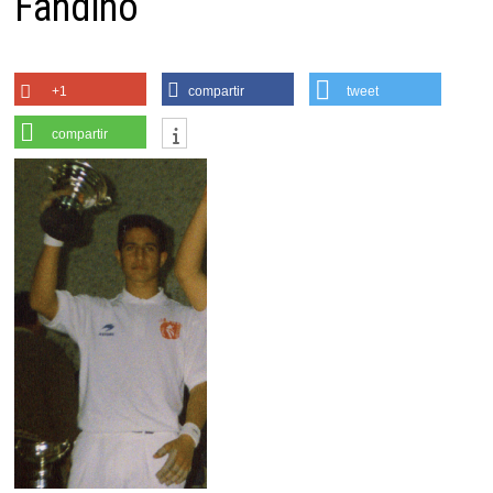
Fandiño
+1
compartir
tweet
compartir