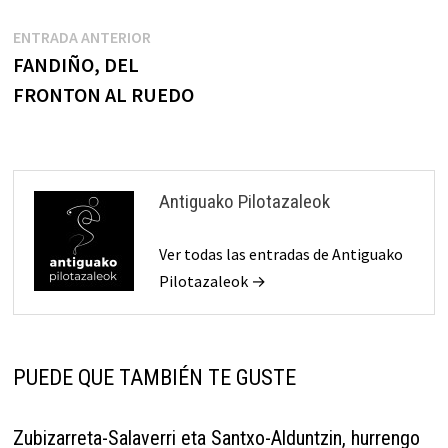
Navegación
Entrada
ENTRADA ANTERIOR
anterior:
FANDIÑO, DEL
de
FRONTON AL RUEDO
entradas
Antiguako Pilotazaleok
Ver todas las entradas de Antiguako
Pilotazaleok →
PUEDE QUE TAMBIÉN TE GUSTE
Zubizarreta-Salaverri eta Santxo-Alduntzin, hurrengo