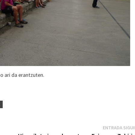
zo ari da erantzuten.
A
ENTRADA SIGU