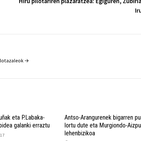
Hiru pilotariren plazaratzea: Egiguren, Zubiri
Ir
Pilotazaleok →
kuñak eta P.Labaka-
Antso-Arangurenek bigarren pu
idea galanki erraztu
lortu dute eta Murgiondo-Aizp
lehenbizikoa
017