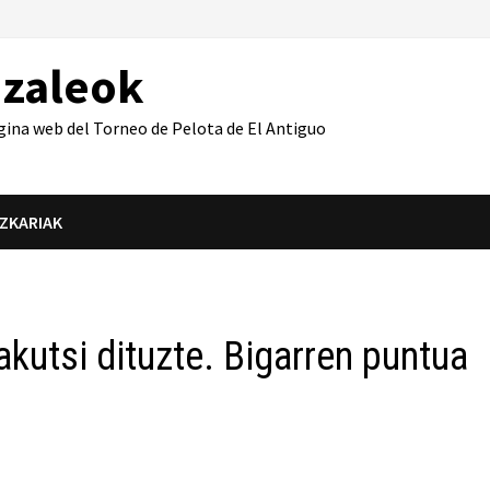
azaleok
gina web del Torneo de Pelota de El Antiguo
IZKARIAK
kutsi dituzte. Bigarren puntua