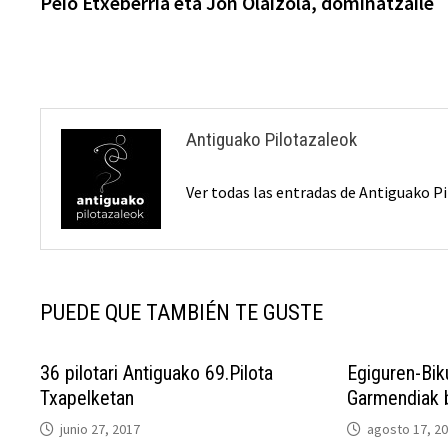
anterior:
Peio Etxeberria eta Jon Olaizola, dominatzaile
de
entradas
Antiguako Pilotazaleok
Ver todas las entradas de Antiguako 
PUEDE QUE TAMBIÉN TE GUSTE
36 pilotari Antiguako 69.Pilota
​Egiguren-Bi
Txapelketan
Garmendiak b
junio 27, 2017
agosto 17, 2