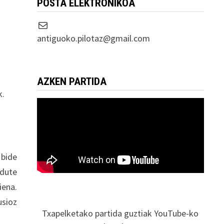
POSTA ELEKTRONIKOA
Correo electrónico
antiguoko.pilotaz@gmail.com
,
AZKEN PARTIDA
k.
 bide
 dute
iena.
usioz
Txapelketako partida guztiak YouTube-ko