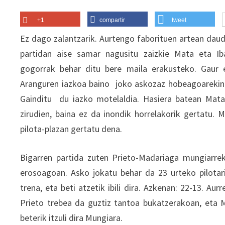
+1
compartir
tweet
Ez dago zalantzarik. Aurtengo faborituen artean dau
partidan aise samar nagusitu zaizkie Mata eta Iba
gogorrak behar ditu bere maila erakusteko. Gaur e
Aranguren iazkoa baino joko askozaz hobeagoarekin 
Gainditu du iazko motelaldia. Hasiera batean Mata
zirudien, baina ez da inondik horrelakorik gertatu. M
pilota-plazan gertatu dena.
Bigarren partida zuten Prieto-Madariaga mungiarrek
erosoagoan. Asko jokatu behar da 23 urteko pilota
trena, eta beti atzetik ibili dira. Azkenan: 22-13. Au
Prieto trebea da guztiz tantoa bukatzerakoan, eta M
beterik itzuli dira Mungiara.