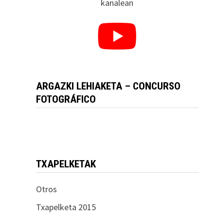
kanalean
ARGAZKI LEHIAKETA – CONCURSO
FOTOGRÁFICO
TXAPELKETAK
Otros
Txapelketa 2015