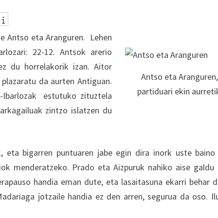
de Antso eta Aranguren. Lehen
rlozari: 22-12. Antsok arerio
z du horrelakorik izan. Aitor
Antso eta Aranguren
plazaratu da aurten Antiguan.
partiduari ekin aurreti
-Ibarlozak estutuko zituztela
arkagailuak zintzo islatzen du
, eta bigarren puntuaren jabe egin dira inork uste baino
riok menderatzeko. Prado eta Aizpuruk nahiko aise galdu
rrerapauso handia eman dute, eta lasaitasuna ekarri behar d
adariaga jotzaile handia ez den arren, segurua da oso. Il