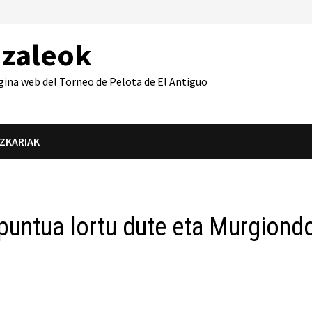
azaleok
gina web del Torneo de Pelota de El Antiguo
IZKARIAK
puntua lortu dute eta Murgiond