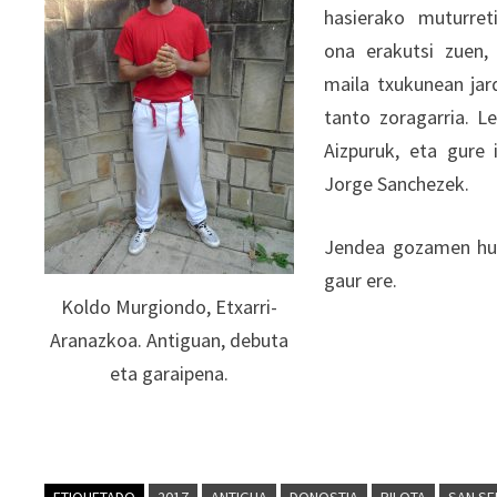
hasierako muturret
ona erakutsi zuen
maila txukunean jar
tanto zoragarria. L
Aizpuruk, eta gure 
Jorge Sanchezek.
Jendea gozamen huts
gaur ere.
Koldo Murgiondo, Etxarri-
Aranazkoa. Antiguan, debuta
eta garaipena.