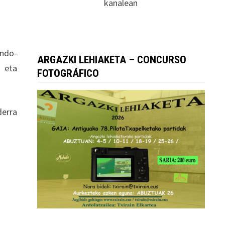
kanalean
.
indo-
ARGAZKI LEHIAKETA – CONCURSO
a eta
FOTOGRÁFICO
derra