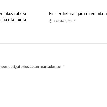
ren plazaratzea:
Finalerdietara igaro diren biko
iria eta Irurita
agosto 6, 2017
mpos obligatorios están marcados con
*