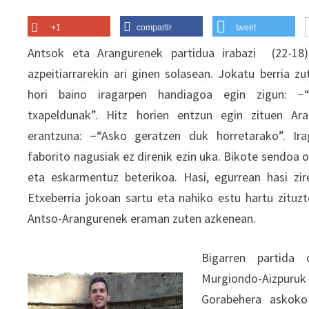
+1
compartir
tweet
Antsok eta Arangurenek partidua irabazi (22-18)
azpeitiarrarekin ari ginen solasean. Jokatu berria zu
hori baino iragarpen handiagoa egin zigun: −
txapeldunak”. Hitz horien entzun egin zituen Ar
erantzuna: −“Asko geratzen duk horretarako”. Ir
faborito nagusiak ez direnik ezin uka. Bikote sendoa 
eta eskarmentuz beterikoa. Hasi, egurrean hasi ziren
Etxeberria jokoan sartu eta nahiko estu hartu zituz
Antso-Arangurenek eraman zuten azkenean.
Bigarren partida 
Murgiondo-Aizpuruk
Gorabehera askoko