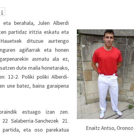
 eta berahala, Julen Alberdi
ten partidaz iritzia eskatu eta
“Hauetxek dituzue aurtengo
anguren agiñarrak eta honen
agarpenarekin asmatu ala ez,
osatzen dute maila honetarako,
: 12-2. Poliki poliki Alberdi-
ten une batez, baina garaipena
oraindik estuago izan zen.
 22 Salaberria-Sanchezek 21.
Enaitz Antso, Oronoz
 partida, eta oso parekatua