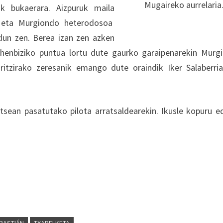
Mugaireko aurrelaria
ik bukaerara. Aizpuruk maila
, eta Murgiondo heterodosoa
dun zen. Berea izan zen azken
ehenbiziko puntua lortu dute gaurko garaipenarekin Murg
iritzirako zeresanik emango dute oraindik Iker Salaberri
ean pasatutako pilota arratsaldearekin. Ikusle kopuru e