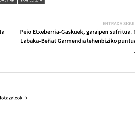
BASTIÁN
TXAPELKETA
ENTRADA SIGU
ta
Peio Etxeberria-Gaskuek, garaipen sufritua. 
Labaka-Beñat Garmendia lehenbiziko puntu
Pilotazaleok →