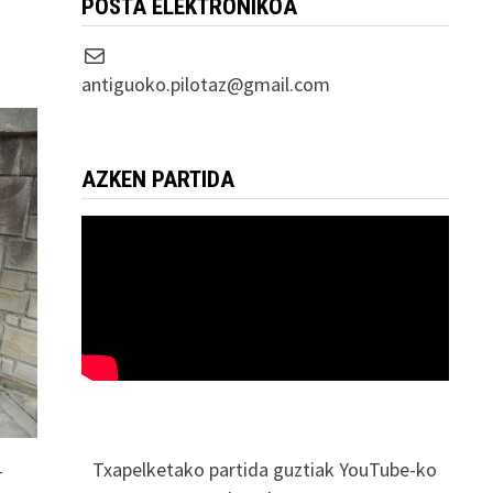
POSTA ELEKTRONIKOA
Correo electrónico
antiguoko.pilotaz@gmail.com
AZKEN PARTIDA
Txapelketako partida guztiak YouTube-ko
-