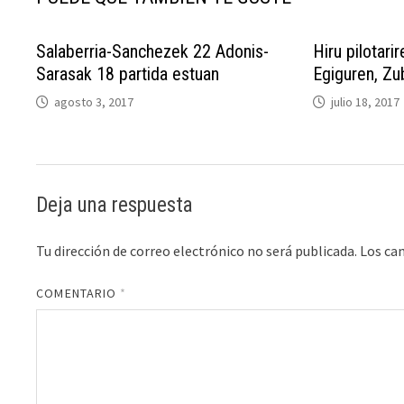
Salaberria-Sanchezek 22 Adonis-
Hiru pilotari
Sarasak 18 partida estuan
Egiguren, Zub
agosto 3, 2017
julio 18, 2017
Deja una respuesta
Tu dirección de correo electrónico no será publicada.
Los ca
COMENTARIO
*