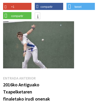
+1
compartir
tweet
compartir
Navegación
Entrada
ENTRADA ANTERIOR
anterior:
2016ko Antiguako
de
Txapelketaren
entradas
finaletako irudi onenak