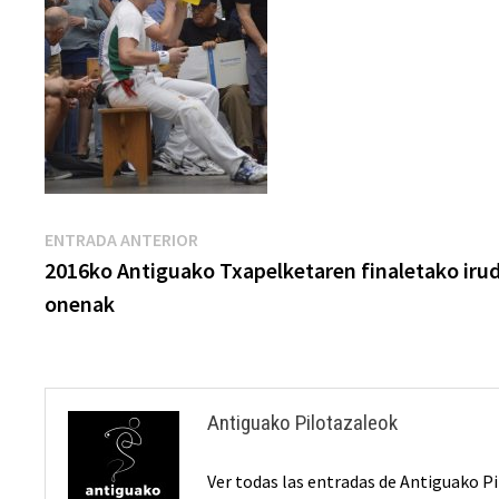
Navegación
Entrada
ENTRADA ANTERIOR
anterior:
2016ko Antiguako Txapelketaren finaletako irud
de
onenak
entradas
Antiguako Pilotazaleok
Ver todas las entradas de Antiguako 