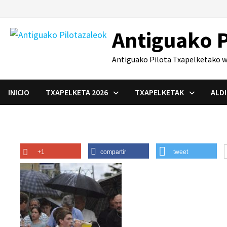
Saltar
al
Antiguako P
contenido
Antiguako Pilota Txapelketako we
INICIO
TXAPELKETA 2026
TXAPELKETAK
ALD
+1
compartir
tweet