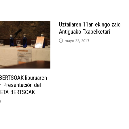
Uztailaren 11an ekingo zaio
Antiguako Txapelketari
mayo 22, 2017
BERTSOAK liburuaren
 Presentación del
A ETA BERTSOAK
3