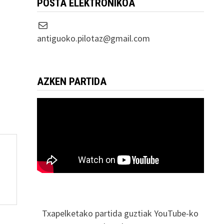
POSTA ELEKTRONIKOA
Correo electrónico
antiguoko.pilotaz@gmail.com
AZKEN PARTIDA
Txapelketako partida guztiak YouTube-ko