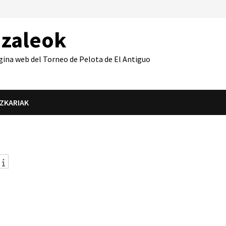
azaleok
gina web del Torneo de Pelota de El Antiguo
IZKARIAK