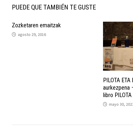
PUEDE QUE TAMBIÉN TE GUSTE
Zozketaren emaitzak
agosto 29, 2016
PILOTA ETA 
aurkezpena –
libro PILOT
mayo 30, 202