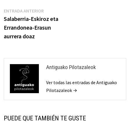
Navegación
Entrada
ENTRADA ANTERIOR
anterior:
Salaberria-Eskiroz eta
de
Errandonea-Erasun
entradas
aurrera doaz
Antiguako Pilotazaleok
Ver todas las entradas de Antiguako
Pilotazaleok →
PUEDE QUE TAMBIÉN TE GUSTE