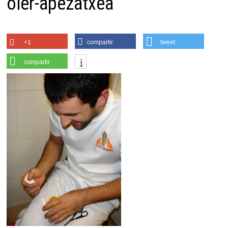
oier-apezatxea
+1
compartir
tweet
compartir