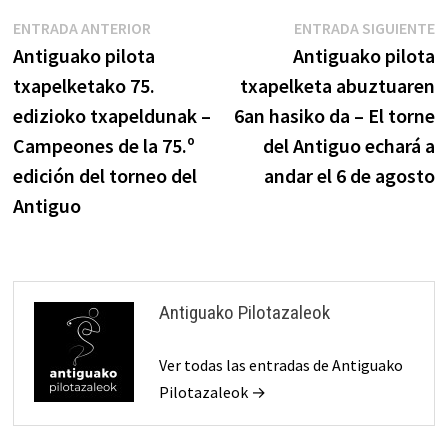
Navegación
Entrada
E
ENTRADA ANTERIOR
ENTRADA SIGUIENTE
anterior:
s
Antiguako pilota
Antiguako pilota
de
txapelketako 75.
txapelketa abuztuaren
entradas
edizioko txapeldunak –
6an hasiko da – El torne
Campeones de la 75.º
del Antiguo echará a
edición del torneo del
andar el 6 de agosto
Antiguo
Antiguako Pilotazaleok
Ver todas las entradas de Antiguako
Pilotazaleok →