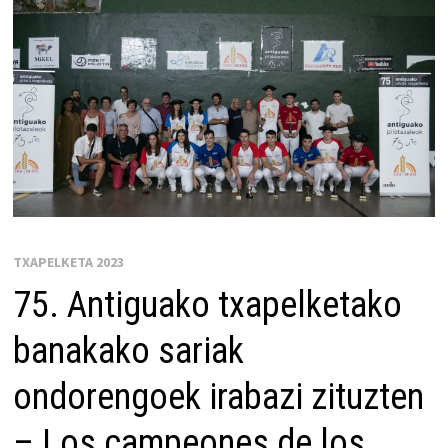
TXAPELKETA 2023
75. Antiguako txapelketako
banakako sariak
ondorengoek irabazi zituzten
– Los campeones de los