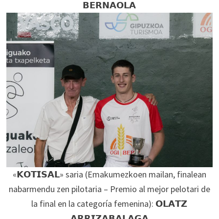
𝗕𝗘𝗥𝗡𝗔𝗢𝗟𝗔
«𝗞𝗢𝗧𝗜𝗦𝗔𝗟» saria (Emakumezkoen mailan, finalean
nabarmendu zen pilotaria – Premio al mejor pelotari de
la final en la categoría femenina): 𝗢𝗟𝗔𝗧𝗭
𝗔𝗥𝗥𝗜𝗭𝗔𝗕𝗔𝗟𝗔𝗚𝗔