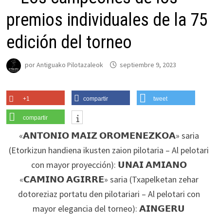
premios individuales de la 75
edición del torneo
por
Antiguako Pilotazaleok
septiembre 9, 2023
+1
compartir
tweet
compartir
«𝗔𝗡𝗧𝗢𝗡𝗜𝗢 𝗠𝗔𝗜𝗭 𝗢𝗥𝗢𝗠𝗘𝗡𝗘𝗭𝗞𝗢𝗔» saria
(Etorkizun handiena ikusten zaion pilotaria – Al pelotari
con mayor proyección): 𝗨𝗡𝗔𝗜 𝗔𝗠𝗜𝗔𝗡𝗢
«𝗖𝗔𝗠𝗜𝗡𝗢 𝗔𝗚𝗜𝗥𝗥𝗘» saria (Txapelketan zehar
dotoreziaz portatu den pilotariari – Al pelotari con
mayor elegancia del torneo): 𝗔𝗜𝗡𝗚𝗘𝗥𝗨