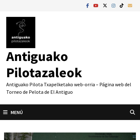
Saltar
al
contenido
Antiguako
Pilotazaleok
Antiguako Pilota Txapelketako web-orria – Página web del
Torneo de Pelota de El Antiguo
MENÚ