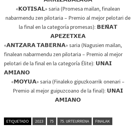
«𝗞𝗢𝗧𝗜𝗦𝗔𝗟» saria (Promesa mailan, finalean
nabarmendu zen pilotaria – Premio al mejor pelotari de
la final en la categoría promesas): 𝗕𝗘𝗡̃𝗔𝗧
𝗔𝗣𝗘𝗭𝗘𝗧𝗫𝗘𝗔
«𝗔𝗡𝗧𝗭𝗔𝗥𝗔 𝗧𝗔𝗕𝗘𝗥𝗡𝗔» saria (Nagusien mailan,
finalean nabarmendu zen pilotaria – Premio al mejor
pelotari de la final en la categoría Élite): 𝗨𝗡𝗔𝗜
𝗔𝗠𝗜𝗔𝗡𝗢
«𝗠𝗢𝗬𝗨𝗔» saria (Finaleko gipuzkoarrik onenari –
Premio al mejor guipuzcoano de la final): 𝗨𝗡𝗔𝗜
𝗔𝗠𝗜𝗔𝗡𝗢
ETIQUETADO
2023
75
75. URTEURRENA
FINALAK