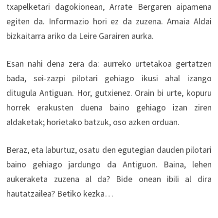
txapelketari dagokionean, Arrate Bergaren aipamena
egiten da. Informazio hori ez da zuzena. Amaia Aldai
bizkaitarra ariko da Leire Garairen aurka.
Esan nahi dena zera da: aurreko urtetakoa gertatzen
bada, sei-zazpi pilotari gehiago ikusi ahal izango
ditugula Antiguan. Hor, gutxienez. Orain bi urte, kopuru
horrek erakusten duena baino gehiago izan ziren
aldaketak; horietako batzuk, oso azken orduan.
Beraz, eta laburtuz, osatu den egutegian dauden pilotari
baino gehiago jardungo da Antiguon. Baina, lehen
aukeraketa zuzena al da? Bide onean ibili al dira
hautatzailea? Betiko kezka…