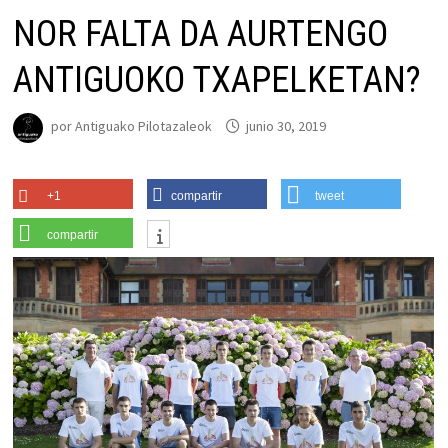
NOR FALTA DA AURTENGO
ANTIGUOKO TXAPELKETAN?
por
Antiguako Pilotazaleok
junio 30, 2019
+1
compartir
tweet
compartir