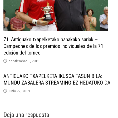
71. Antiguako txapelketako banakako sariak –
Campeones de los premios individuales de la 71
edición del torneo
septiembre 1, 2019
ANTIGUAKO TXAPELKETA IKUSGAITASUN BILA:
MUNDU ZABALERA STREAMING-EZ HEDATUKO DA
junio 27, 2019
Deja una respuesta