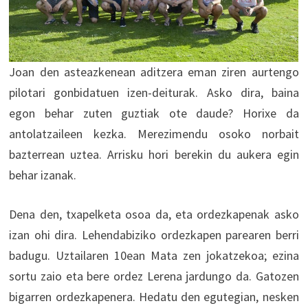
Joan den asteazkenean aditzera eman ziren aurtengo
pilotari gonbidatuen izen-deiturak. Asko dira, baina
egon behar zuten guztiak ote daude? Horixe da
antolatzaileen kezka. Merezimendu osoko norbait
bazterrean uztea. Arrisku hori berekin du aukera egin
behar izanak.
Dena den, txapelketa osoa da, eta ordezkapenak asko
izan ohi dira. Lehendabiziko ordezkapen parearen berri
badugu. Uztailaren 10ean Mata zen jokatzekoa; ezina
sortu zaio eta bere ordez Lerena jardungo da. Gatozen
bigarren ordezkapenera. Hedatu den egutegian, nesken