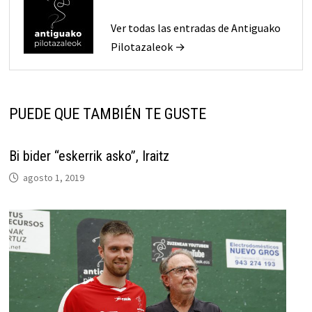
Ver todas las entradas de Antiguako
Pilotazaleok →
PUEDE QUE TAMBIÉN TE GUSTE
Bi bider “eskerrik asko”, Iraitz
agosto 1, 2019