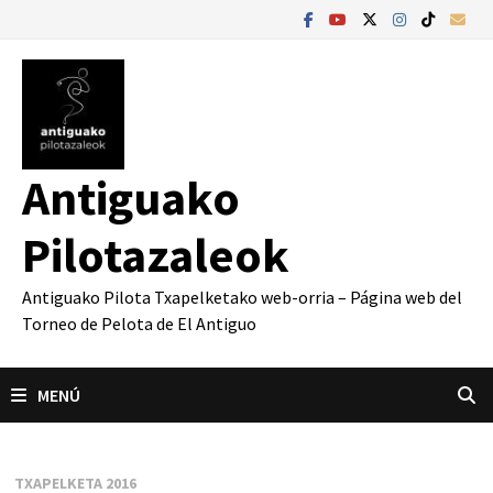
Saltar
al
contenido
Antiguako
Pilotazaleok
Antiguako Pilota Txapelketako web-orria – Página web del
Torneo de Pelota de El Antiguo
MENÚ
TXAPELKETA 2016