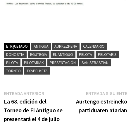
ETIQUETADO
ANTIGUA
AURKEZPENA
CALENDARIO
DONOSTIA
EGUTEGIA
EL ANTIGUO
PELOTA
PELOTARIS
PILOTA
PILOTARIAK
PRESENTACIÓN
SAN SEBASTIÁN
TORNEO
TXAPELKETA
Navegación
Entrada
E
ENTRADA ANTERIOR
ENTRADA SIGUIENTE
anterior:
s
La 68. edición del
Aurtengo estreineko
de
Torneo de El Antiguo se
partiduaren atarian
entradas
presentará el 4 de julio