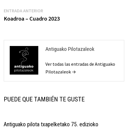
Navegación
Entrada
ENTRADA ANTERIOR
anterior:
Koadroa – Cuadro 2023
de
entradas
Antiguako Pilotazaleok
Ver todas las entradas de Antiguako
Pilotazaleok →
PUEDE QUE TAMBIÉN TE GUSTE
Antiguako pilota txapelketako 75. edizioko