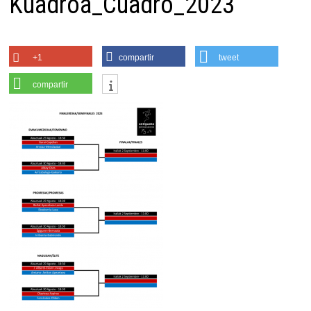
Kuadroa_Cuadro_2023
+1
compartir
tweet
compartir