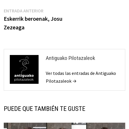
Navegación
Entrada
ENTRADA ANTERIOR
anterior:
Eskerrik beroenak, Josu
de
Zezeaga
entradas
Antiguako Pilotazaleok
Ver todas las entradas de Antiguako
Pilotazaleok →
PUEDE QUE TAMBIÉN TE GUSTE