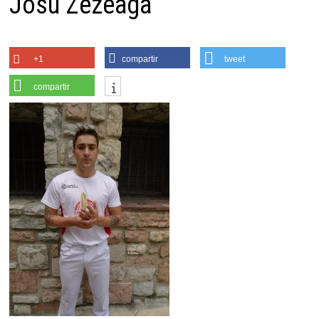
Josu Zezeaga
+1
compartir
tweet
compartir