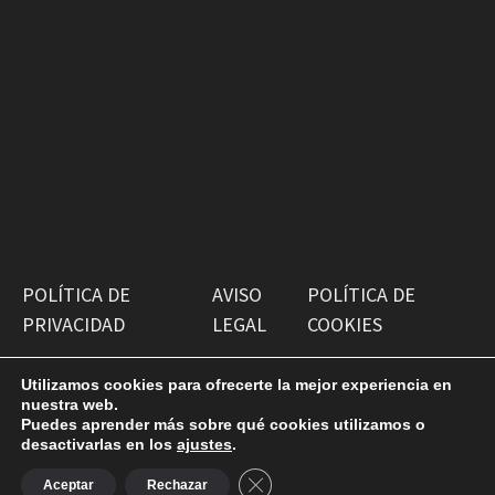
POLÍTICA DE
AVISO
POLÍTICA DE
PRIVACIDAD
LEGAL
COOKIES
Utilizamos cookies para ofrecerte la mejor experiencia en
nuestra web.
Puedes aprender más sobre qué cookies utilizamos o
desactivarlas en los
ajustes
.
Copyright © 2026
Antiguako Pilotazaleok
. Funciona con
CERRAR EL BANNER DE COOKI
WordPress
y
Bam
.
Aceptar
Rechazar