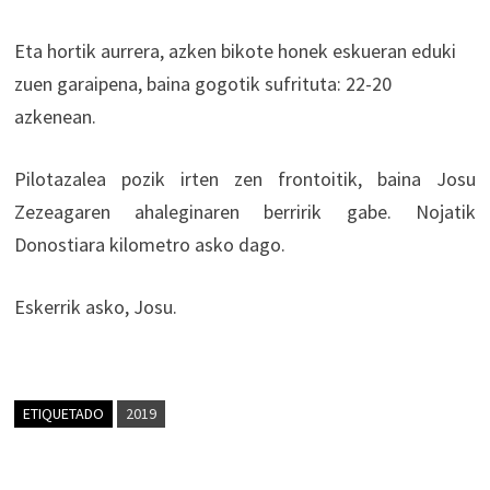
Eta hortik aurrera, azken bikote honek eskueran eduki
zuen garaipena, baina gogotik sufrituta: 22-20
azkenean.
Pilotazalea pozik irten zen frontoitik, baina Josu
Zezeagaren ahaleginaren berririk gabe. Nojatik
Donostiara kilometro asko dago.
Eskerrik asko, Josu.
ETIQUETADO
2019