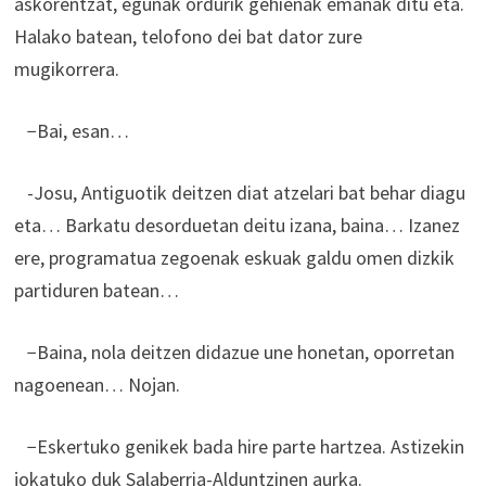
askorentzat, egunak ordurik gehienak emanak ditu eta.
Halako batean, telofono dei bat dator zure
mugikorrera.
−Bai, esan…
-Josu, Antiguotik deitzen diat atzelari bat behar diagu
eta… Barkatu desorduetan deitu izana, baina… Izanez
ere, programatua zegoenak eskuak galdu omen dizkik
partiduren batean…
−Baina, nola deitzen didazue une honetan, oporretan
nagoenean… Nojan.
−Eskertuko genikek bada hire parte hartzea. Astizekin
jokatuko duk Salaberria-Alduntzinen aurka.