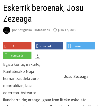
Eskerrik beroenak, Josu
Zezeaga
por
Antiguako Pilotazaleok
julio 17, 2019
+1
compartir
tweet
compartir
Egizu kontu, irakurle,
Kantabriako Noja
Josu Zezeaga
herrian zaudela zure
oporraldian, lasai
ederrean. Astearte
ilunabarra da; areago, gaua izan liteke asko eta