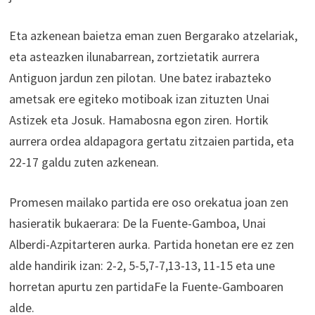
Eta azkenean baietza eman zuen Bergarako atzelariak,
eta asteazken ilunabarrean, zortzietatik aurrera
Antiguon jardun zen pilotan. Une batez irabazteko
ametsak ere egiteko motiboak izan zituzten Unai
Astizek eta Josuk. Hamabosna egon ziren. Hortik
aurrera ordea aldapagora gertatu zitzaien partida, eta
22-17 galdu zuten azkenean.
Promesen mailako partida ere oso orekatua joan zen
hasieratik bukaerara: De la Fuente-Gamboa, Unai
Alberdi-Azpitarteren aurka. Partida honetan ere ez zen
alde handirik izan: 2-2, 5-5,7-7,13-13, 11-15 eta une
horretan apurtu zen partidaFe la Fuente-Gamboaren
alde.