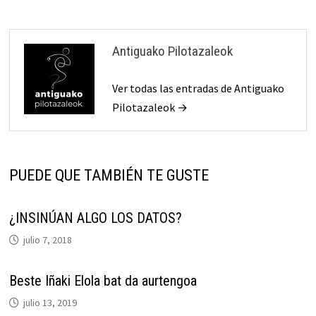
Antiguako Pilotazaleok
Ver todas las entradas de Antiguako
Pilotazaleok →
PUEDE QUE TAMBIÉN TE GUSTE
¿INSINÚAN ALGO LOS DATOS?
julio 7, 2018
Beste Iñaki Elola bat da aurtengoa
julio 13, 2019