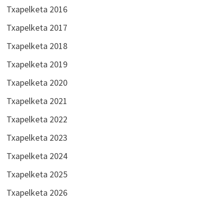
Txapelketa 2016
Txapelketa 2017
Txapelketa 2018
Txapelketa 2019
Txapelketa 2020
Txapelketa 2021
Txapelketa 2022
Txapelketa 2023
Txapelketa 2024
Txapelketa 2025
Txapelketa 2026