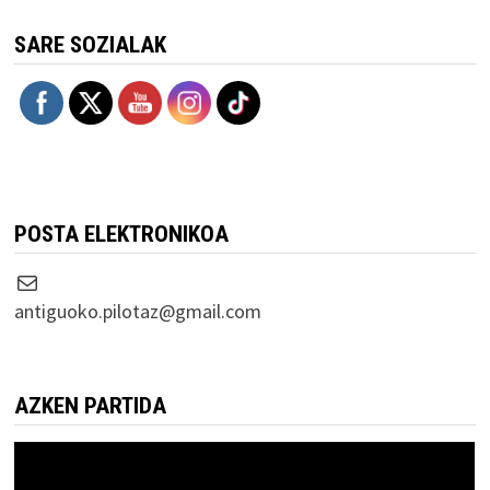
SARE SOZIALAK
POSTA ELEKTRONIKOA
Correo electrónico
antiguoko.pilotaz@gmail.com
AZKEN PARTIDA