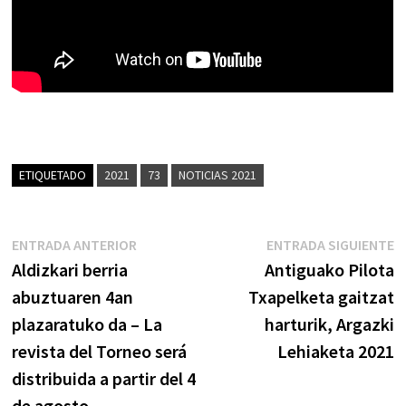
ETIQUETADO
2021
73
NOTICIAS 2021
Navegación
Entrada
E
ENTRADA ANTERIOR
ENTRADA SIGUIENTE
anterior:
s
Aldizkari berria
Antiguako Pilota
de
abuztuaren 4an
Txapelketa gaitzat
entradas
plazaratuko da – La
harturik, Argazki
revista del Torneo será
Lehiaketa 2021
distribuida a partir del 4
de agosto