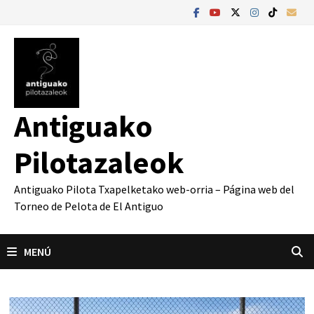
Saltar
al
contenido
Antiguako
Pilotazaleok
Antiguako Pilota Txapelketako web-orria – Página web del
Torneo de Pelota de El Antiguo
MENÚ