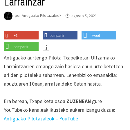
Larráinzar
por
Antiguako Pilotazaleok
agosto 5, 2021
+1
compartir
tweet
compartir
Antiguako aurtengo Pilota Txapelketari Ultzamako
Larraintzarren emango zaio hasiera ehun urte betetzen
ari den pilotaleku zaharrean. Lehenbiziko emanaldia:
abuztuaren 10ean, arratsaldeko 6etan hasita.
d
Era berean, Txapelketa osoa
ZUZENEAN
gure
YouTubeko kanaleak ikusteko aukera izangu duzue:
Antiguako Pilotazaleok – YouTube
a