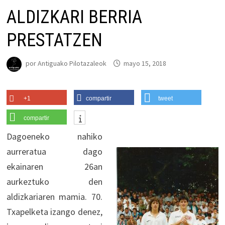
ALDIZKARI BERRIA
PRESTATZEN
por
Antiguako Pilotazaleok
mayo 15, 2018
+1
compartir
tweet
compartir
Dagoeneko nahiko
aurreratua dago
ekainaren 26an
aurkeztuko den
aldizkariaren mamia. 70.
Txapelketa izango denez,