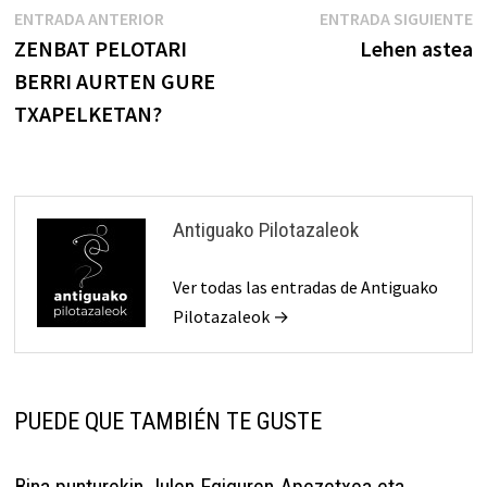
Navegación
Entrada
E
ENTRADA ANTERIOR
ENTRADA SIGUIENTE
anterior:
s
ZENBAT PELOTARI
Lehen astea
de
BERRI AURTEN GURE
entradas
TXAPELKETAN?
Antiguako Pilotazaleok
Ver todas las entradas de Antiguako
Pilotazaleok →
PUEDE QUE TAMBIÉN TE GUSTE