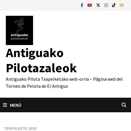
Saltar
al
contenido
Antiguako
Pilotazaleok
Antiguako Pilota Txapelketako web-orria – Página web del
Torneo de Pelota de El Antiguo
MENÚ
TXAPELKETA 2018