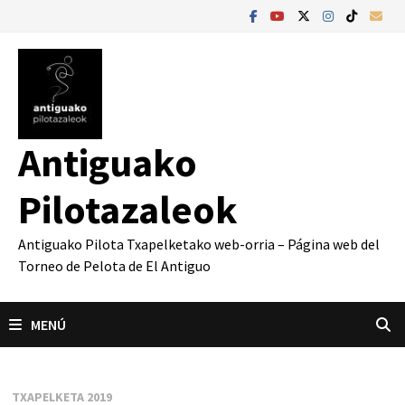
Saltar
al
contenido
Antiguako
Pilotazaleok
Antiguako Pilota Txapelketako web-orria – Página web del
Torneo de Pelota de El Antiguo
MENÚ
TXAPELKETA 2019