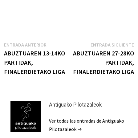
Navegación
Entrada
E
ENTRADA ANTERIOR
ENTRADA SIGUIENTE
anterior:
s
ABUZTUAREN 13-14KO
ABUZTUAREN 27-28KO
de
PARTIDAK,
PARTIDAK,
entradas
FINALERDIETAKO LIGA
FINALERDIETAKO LIGA
Antiguako Pilotazaleok
Ver todas las entradas de Antiguako
Pilotazaleok →