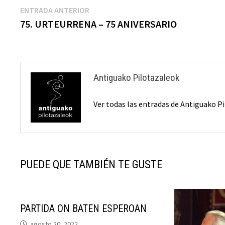
Navegación
Entrada
ENTRADA ANTERIOR
anterior:
75. URTEURRENA – 75 ANIVERSARIO
de
entradas
Antiguako Pilotazaleok
Ver todas las entradas de Antiguako 
PUEDE QUE TAMBIÉN TE GUSTE
PARTIDA ON BATEN ESPEROAN
agosto 20, 2022