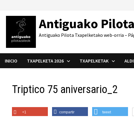
Saltar
al
Antiguako Pilot
contenido
Antiguako Pilota Txapelketako web-orria – Pá
INICIO
TXAPELKETA 2026
TXAPELKETAK
ALD
Triptico 75 aniversario_2
+1
compartir
tweet