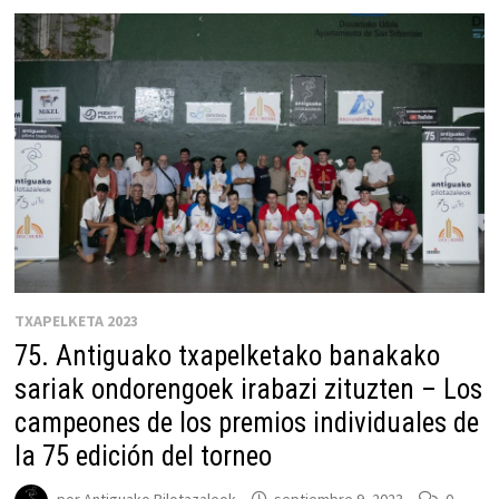
TXAPELKETA 2023
75. Antiguako txapelketako banakako
sariak ondorengoek irabazi zituzten – Los
campeones de los premios individuales de
la 75 edición del torneo