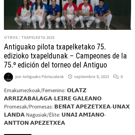
EDICIÓN
DEL
TORNEO
OTROS
/
TXAPELKETA 2023
Antiguako pilota txapelketako 75.
edizioko txapeldunak – Campeones de la
75.º edición del torneo del Antiguo
por
Antiguako Pilotazaleok
septiembre 9, 2023
0
Emakumezkoak/Femenino: 𝗢𝗟𝗔𝗧𝗭
𝗔𝗥𝗥𝗜𝗭𝗔𝗕𝗔𝗟𝗔𝗚𝗔-𝗟𝗘𝗜𝗥𝗘 𝗚𝗔𝗟𝗘𝗔𝗡𝗢
Promesak/Promesas: 𝗕𝗘𝗡̃𝗔𝗧 𝗔𝗣𝗘𝗭𝗘𝗧𝗫𝗘𝗔-𝗨𝗡𝗔𝗫
𝗟𝗔𝗡𝗗𝗔 Nagusiak/Élite: 𝗨𝗡𝗔𝗜 𝗔𝗠𝗜𝗔𝗡𝗢-
𝗔𝗡𝗧𝗧𝗢𝗡 𝗔𝗣𝗘𝗭𝗘𝗧𝗫𝗘𝗔