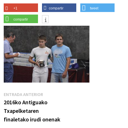
+1
compartir
tweet
compartir
Navegación
Entrada
ENTRADA ANTERIOR
anterior:
2016ko Antiguako
de
Txapelketaren
entradas
finaletako irudi onenak