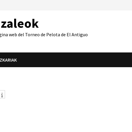
azaleok
gina web del Torneo de Pelota de El Antiguo
IZKARIAK