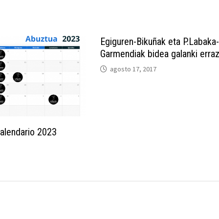
​Egiguren-Bikuñak eta P.Labaka
Garmendiak bidea galanki erra
agosto 17, 2017
alendario 2023