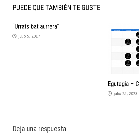
PUEDE QUE TAMBIÉN TE GUSTE
“Urrats bat aurrera”
julio 5, 2017
Egutegia – C
julio 25, 2023
Deja una respuesta