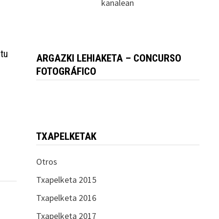
kanalean
-
ztu
ARGAZKI LEHIAKETA – CONCURSO
FOTOGRÁFICO
TXAPELKETAK
Otros
Txapelketa 2015
Txapelketa 2016
Txapelketa 2017