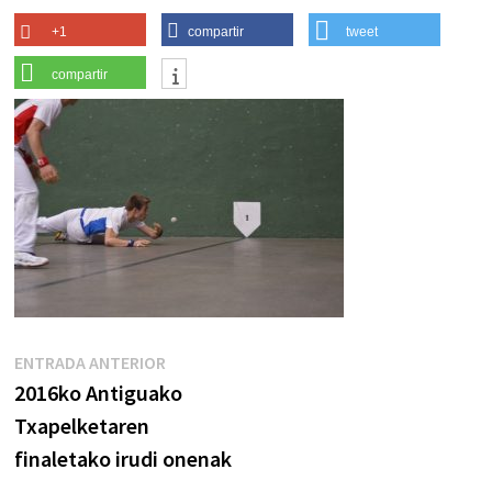
+1
compartir
tweet
compartir
Navegación
Entrada
ENTRADA ANTERIOR
anterior:
2016ko Antiguako
de
Txapelketaren
entradas
finaletako irudi onenak