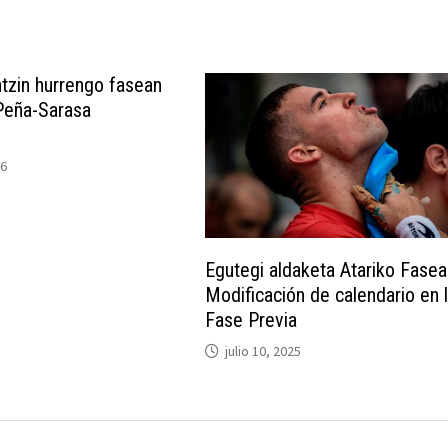
tzin hurrengo fasean
 Peña-Sarasa
16
Egutegi aldaketa Atariko Fase
Modificación de calendario en 
Fase Previa
julio 10, 2025