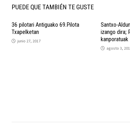
PUEDE QUE TAMBIÉN TE GUSTE
36 pilotari Antiguako 69.Pilota
Santxo-Aldun
Txapelketan
izango dira;
kanporatuak
junio 27, 2017
agosto 3, 20