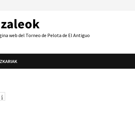
azaleok
gina web del Torneo de Pelota de El Antiguo
IZKARIAK