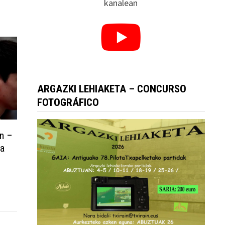
kanalean
ARGAZKI LEHIAKETA – CONCURSO
FOTOGRÁFICO
an –
la