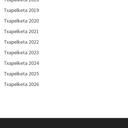
Txapelketa 2019
Txapelketa 2020
Txapelketa 2021
Txapelketa 2022
Txapelketa 2023
Txapelketa 2024
Txapelketa 2025
Txapelketa 2026