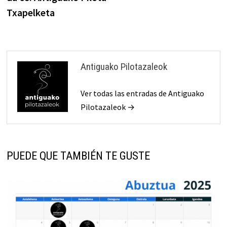
entradas
Txapelketa
Antiguako Pilotazaleok
Ver todas las entradas de Antiguako
Pilotazaleok →
PUEDE QUE TAMBIÉN TE GUSTE