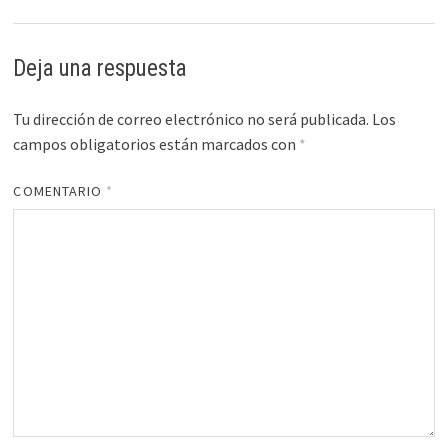
Deja una respuesta
Tu dirección de correo electrónico no será publicada.
Los
campos obligatorios están marcados con
*
COMENTARIO
*