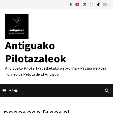
Saltar
al
contenido
Antiguako
Pilotazaleok
Antiguako Pilota Txapelketako web-orria – Página web del
Torneo de Pelota de El Antiguo
MENÚ