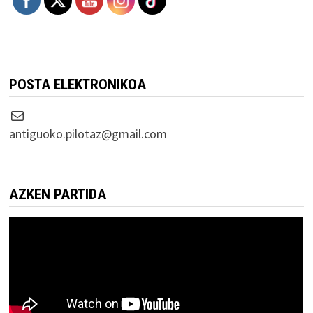
POSTA ELEKTRONIKOA
Correo electrónico
antiguoko.pilotaz@gmail.com
AZKEN PARTIDA