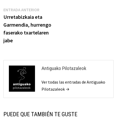
Navegación
Entrada
ENTRADA ANTERIOR
anterior:
Urretabizkaia eta
de
Garmendia, hurrengo
entradas
faserako txartelaren
jabe
Antiguako Pilotazaleok
Ver todas las entradas de Antiguako
Pilotazaleok →
PUEDE QUE TAMBIÉN TE GUSTE