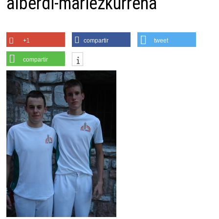
alberdi-mariezkurrena
+1
compartir
tweet
compartir