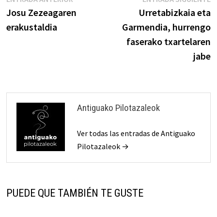
Navegación
anterior:
s
Josu Zezeagaren
Urretabizkaia eta
de
erakustaldia
Garmendia, hurrengo
entradas
faserako txartelaren
jabe
Antiguako Pilotazaleok
Ver todas las entradas de Antiguako
Pilotazaleok →
PUEDE QUE TAMBIÉN TE GUSTE