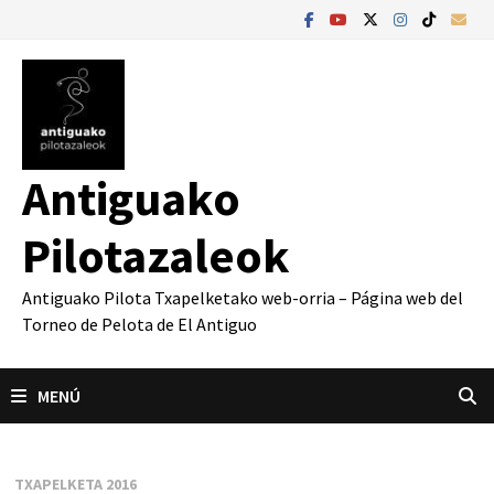
Saltar
al
contenido
Antiguako
Pilotazaleok
Antiguako Pilota Txapelketako web-orria – Página web del
Torneo de Pelota de El Antiguo
MENÚ
TXAPELKETA 2016