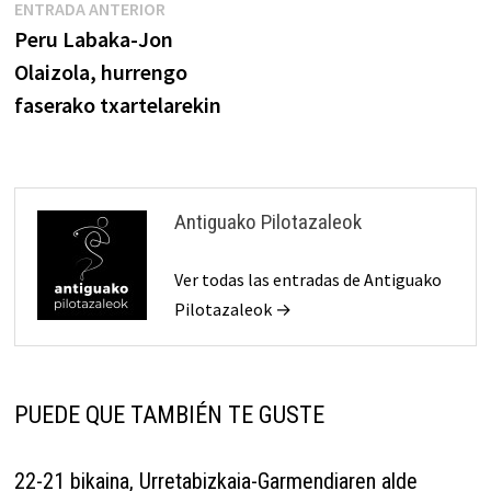
Navegación
Entrada
ENTRADA ANTERIOR
anterior:
Peru Labaka-Jon
de
Olaizola, hurrengo
entradas
faserako txartelarekin
Antiguako Pilotazaleok
Ver todas las entradas de Antiguako
Pilotazaleok →
PUEDE QUE TAMBIÉN TE GUSTE
22-21 bikaina, Urretabizkaia-Garmendiaren alde