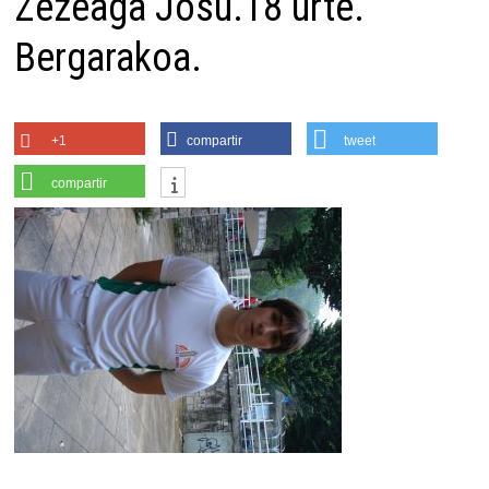
Zezeaga Josu.18 urte.
Bergarakoa.
+1
compartir
tweet
compartir