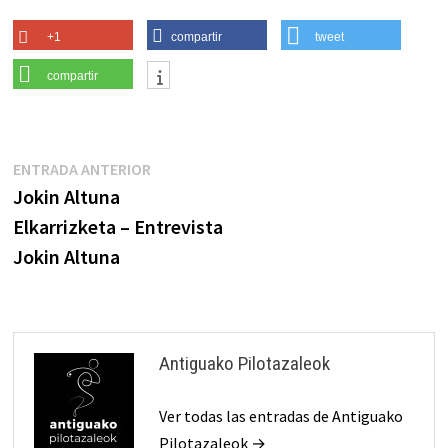
+1
compartir
tweet
compartir
Navegación
Entrada
ENTRADA ANTERIOR
anterior:
Jokin Altuna
de
Elkarrizketa – Entrevista
entradas
Jokin Altuna
Antiguako Pilotazaleok
Ver todas las entradas de Antiguako
Pilotazaleok →