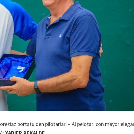
toreziaz portatu den pilotariari – Al pelotari con mayor elega
o):
XABIER REKALDE