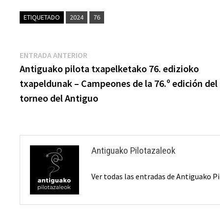
ETIQUETADO
2024
76
Navegación
Entrada
ENTRADA ANTERIOR
anterior:
Antiguako pilota txapelketako 76. edizioko
de
txapeldunak – Campeones de la 76.º edición del
entradas
torneo del Antiguo
Antiguako Pilotazaleok
Ver todas las entradas de Antiguako 