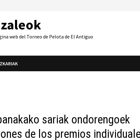
azaleok
gina web del Torneo de Pelota de El Antiguo
IZKARIAK
 banakako sariak ondorengoek
eones de los premios individual