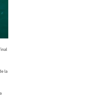
inal
de la
la