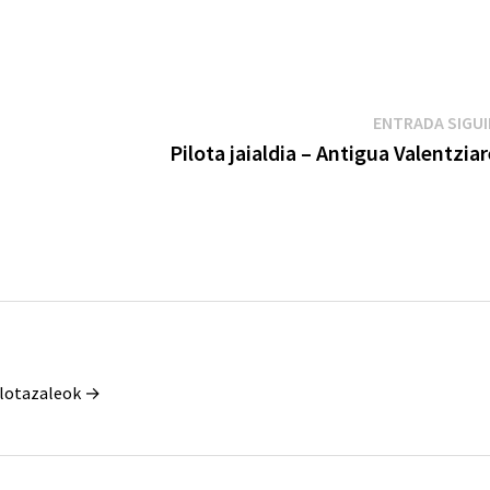
ENTRADA SIGU
Pilota jaialdia – Antigua Valentzia
Pilotazaleok →