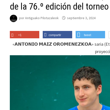
de la 76.º edición del torneo
por
Antiguako Pilotazaleok
septiembre 3, 2024
+1
compartir
tweet
«𝗔𝗡𝗧𝗢𝗡𝗜𝗢 𝗠𝗔𝗜𝗭 𝗢𝗥𝗢𝗠𝗘𝗡𝗘𝗭𝗞𝗢𝗔» saria 
proyecc