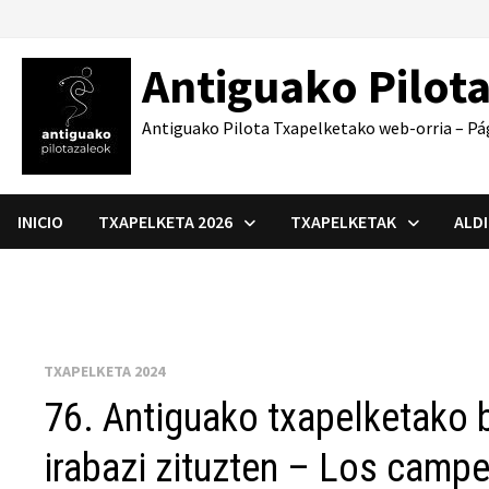
Saltar
al
Antiguako Pilot
contenido
Antiguako Pilota Txapelketako web-orria – Pá
INICIO
TXAPELKETA 2026
TXAPELKETAK
ALD
TXAPELKETA 2024
76. Antiguako txapelketako
irabazi zituzten – Los camp