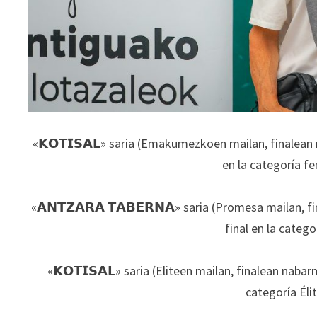
_
«𝗞𝗢𝗧𝗜𝗦𝗔𝗟» saria (Emakumezkoen mailan, finalean 
en la categoría f
_
«𝗔𝗡𝗧𝗭𝗔𝗥𝗔 𝗧𝗔𝗕𝗘𝗥𝗡𝗔» saria (Promesa mailan, 
final en la categ
_
«𝗞𝗢𝗧𝗜𝗦𝗔𝗟» saria (Eliteen mailan, finalean naba
categoría Éli