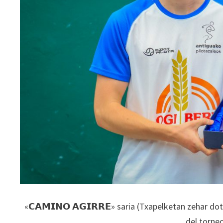
_
«𝗖𝗔𝗠𝗜𝗡𝗢 𝗔𝗚𝗜𝗥𝗥𝗘» saria (Txapelketan zehar do
del torne