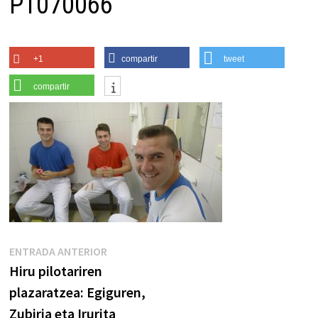
P1070066
+1
compartir
tweet
compartir
Navegación
Entrada
ENTRADA ANTERIOR
anterior:
Hiru pilotariren
de
plazaratzea: Egiguren,
entradas
Zubiria eta Irurita