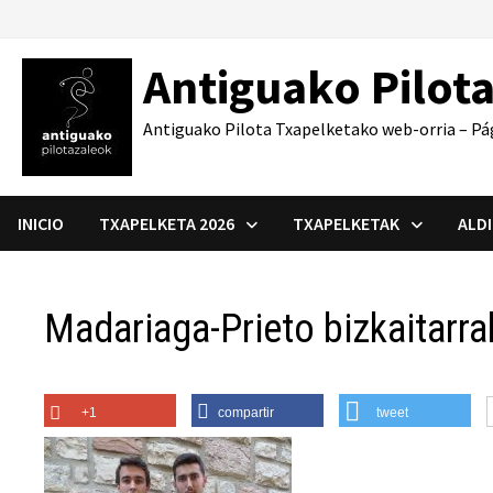
Saltar
al
Antiguako Pilot
contenido
Antiguako Pilota Txapelketako web-orria – Pá
INICIO
TXAPELKETA 2026
TXAPELKETAK
ALD
Madariaga-Prieto bizkaitarra
+1
compartir
tweet