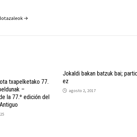
Pilotazaleok →
Jokaldi bakan batzuk bai; parti
ez
lota txapelketako 77.
peldunak –
agosto 2, 2017
 la 77.º edición del
 Antiguo
025