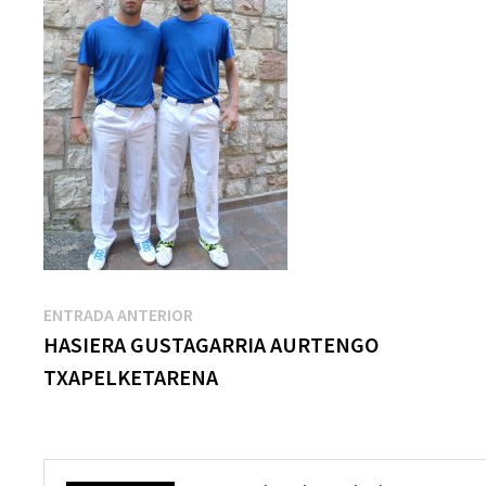
Navegación
Entrada
ENTRADA ANTERIOR
anterior:
HASIERA GUSTAGARRIA AURTENGO
de
TXAPELKETARENA
entradas