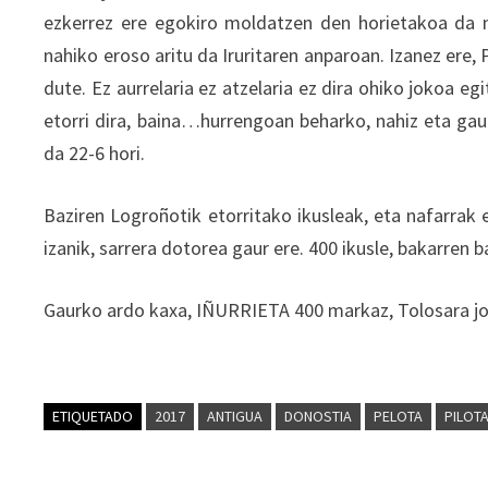
ezkerrez ere egokiro moldatzen den horietakoa da na
nahiko eroso aritu da Iruritaren anparoan. Izanez ere,
dute. Ez aurrelaria ez atzelaria ez dira ohiko jokoa e
etorri dira, baina…hurrengoan beharko, nahiz eta ga
da 22-6 hori.
Baziren Logroñotik etorritako ikusleak, eta nafarrak
izanik, sarrera dotorea gaur ere. 400 ikusle, bakarren b
Gaurko ardo kaxa, IÑURRIETA 400 markaz, Tolosara joa
ETIQUETADO
2017
ANTIGUA
DONOSTIA
PELOTA
PILOT