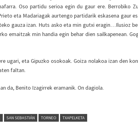
farra. Oso partidu serioa egin du gaur ere. Berrobiko Zu
 Prieto eta Madariagak aurtengo partidarik eskasena gaur es
giteko gauza izan. Huts asko eta min gutxi eragin…Ilusioz be
urko emaitzak min handia egin behar dien sailkapenean. Go
 ere ugari, eta Gipuzko osokoak. Goiza nolakoa izan den ko
aten faltan.
n da, Benito Izagirrek eramanik. On dagiola.
A
SAN SEBASTIÁN
TORNEO
TXAPELKETA