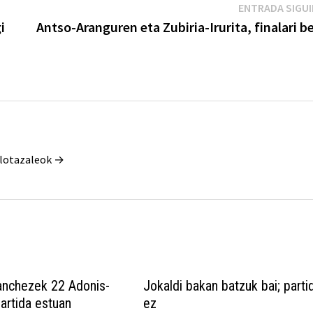
ENTRADA SIGU
i
Antso-Aranguren eta Zubiria-Irurita, finalari b
Pilotazaleok →
anchezek 22 Adonis-
Jokaldi bakan batzuk bai; parti
artida estuan
ez