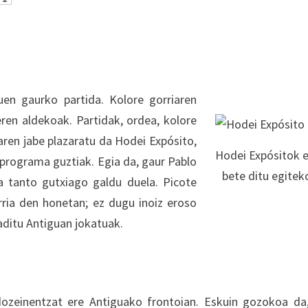
uen gaurko partida. Kolore gorriaren
eren aldekoak. Partidak, ordea, kolore
aren jabe plazaratu da Hodei Expósito,
Hodei Expósitok 
n programa guztiak. Egia da, gaur Pablo
bete ditu egite
ta tanto gutxiago galdu duela. Picote
berria den honetan; ez dugu inoiz eroso
aditu Antiguan jokatuak.
edozeinentzat ere Antiguako frontoian. Eskuin gozokoa da