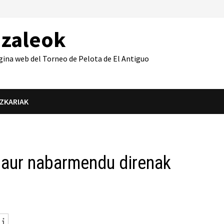
azaleok
gina web del Torneo de Pelota de El Antiguo
IZKARIAK
a gaur nabarmendu direnak