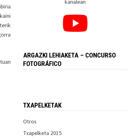
kanalean
biria
kaini
terik
gorra
ARGAZKI LEHIAKETA – CONCURSO
ntuan
FOTOGRÁFICO
TXAPELKETAK
Otros
Txapelketa 2015