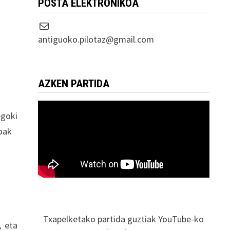
POSTA ELEKTRONIKOA
Correo electrónico
antiguoko.pilotaz@gmail.com
AZKEN PARTIDA
egoki
koak
Txapelketako partida guztiak YouTube-ko
, eta