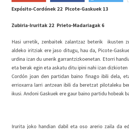
Expósito-Cordónek 22
Picote-Gaskuek 13
Zubiria-Iruritak 22
Prieto-Madariagak 6
Hasi urretik, zenbaitek zalantzaz beterik ikusten z
aldeko iritziak ere jaso ditugu, hau da, Picote-Gasku
urdina izan du unerik garrantzizkoenetan. Etorri handi
eta berak egin eta askatu ditu ipini nahi izan dizkiote
Cordón joan den partidan baino finago ibili dela, e
errioxarra larri antzean ibili da beretzat pilotaleku 
ikusi. Andoni Gaskuek ere gaur baino partidu hobeak b
Irurita joko handian dabil eta oso arerio zaila da 