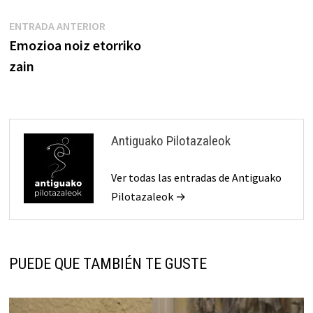
Navegación
Entrada
ENTRADA ANTERIOR
anterior:
Emozioa noiz etorriko
de
zain
entradas
Antiguako Pilotazaleok
Ver todas las entradas de Antiguako
Pilotazaleok →
PUEDE QUE TAMBIÉN TE GUSTE