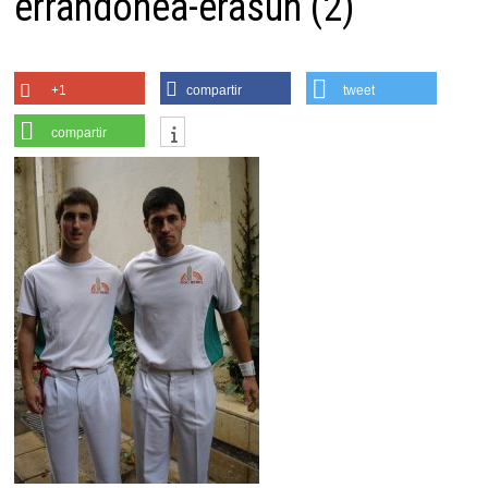
errandonea-erasun (2)
+1
compartir
tweet
compartir