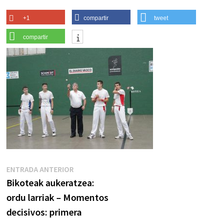
+1
compartir
tweet
compartir
Navegación
Entrada
ENTRADA ANTERIOR
anterior:
Bikoteak aukeratzea:
de
ordu larriak – Momentos
entradas
decisivos: primera