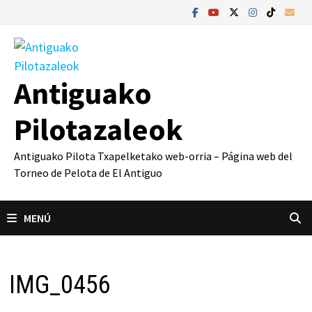
Saltar
al
contenido
Antiguako
Pilotazaleok
Antiguako Pilota Txapelketako web-orria – Página web del
Torneo de Pelota de El Antiguo
MENÚ
IMG_0456