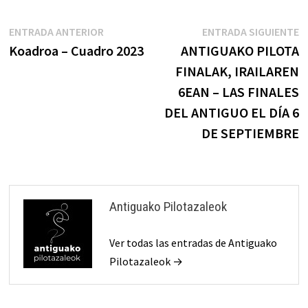
Navegación
Entrada
E
ENTRADA ANTERIOR
ENTRADA SIGUIENTE
anterior:
s
Koadroa – Cuadro 2023
ANTIGUAKO PILOTA
de
FINALAK, IRAILAREN
entradas
6EAN – LAS FINALES
DEL ANTIGUO EL DÍA 6
DE SEPTIEMBRE
Antiguako Pilotazaleok
Ver todas las entradas de Antiguako
Pilotazaleok →