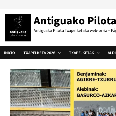
Saltar
al
Antiguako Pilot
contenido
Antiguako Pilota Txapelketako web-orria – Pá
INICIO
TXAPELKETA 2026
TXAPELKETAK
ALD