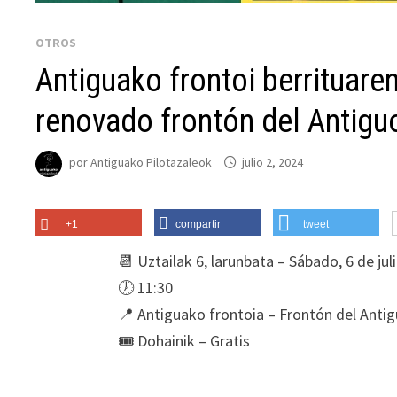
OTROS
Antiguako frontoi berrituaren 
renovado frontón del Antigu
por
Antiguako Pilotazaleok
julio 2, 2024
+1
compartir
tweet
📆 Uztailak 6, larunbata – Sábado, 6 de jul
🕖 11:30
📍 Antiguako frontoia – Frontón del Anti
🎟️ Dohainik – Gratis