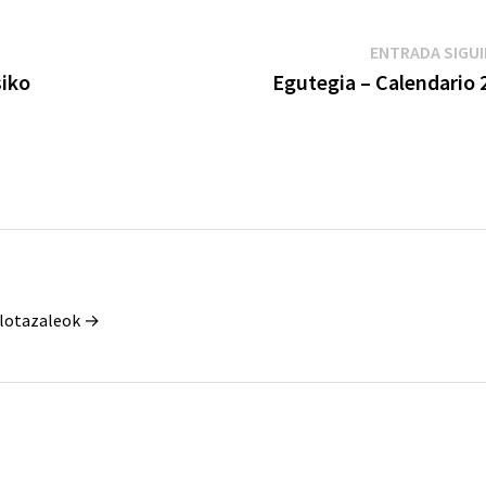
ENTRADA SIGU
siko
Egutegia – Calendario 
Pilotazaleok →