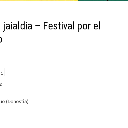
jaialdia – Festival por el
o
io
guo (Donostia)