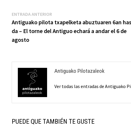
Navegación
Entrada
ENTRADA ANTERIOR
anterior:
Antiguako pilota txapelketa abuztuaren 6an ha
de
da – El torne del Antiguo echará a andar el 6 de
entradas
agosto
Antiguako Pilotazaleok
Ver todas las entradas de Antiguako 
PUEDE QUE TAMBIÉN TE GUSTE